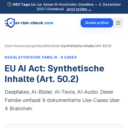
483
Tage
bis zur Annex-III-Hochrisiko-Deadline — 2. Dezember
2027 (Omnibus)
Jetzt prüfen →
ai-risk-check
.com
Gratis prüfen
Start
›
Anwendungsfälle
›
Bibliothek
›
Synthetische Inhalte (Art. 50.2)
REGULATORISCHE FAMILIE ·
9
CASES
EU AI Act:
Synthetische
Inhalte (Art. 50.2)
Deepfakes, AI-Bilder, AI-Texte, AI-Audio
. Diese
Familie umfasst
9
dokumentierte Use-Cases über
4
Branchen.