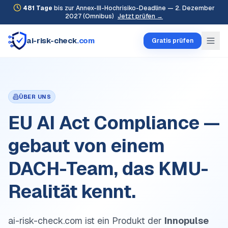
481
Tage
bis zur Annex-III-Hochrisiko-Deadline — 2. Dezember
2027 (Omnibus)
Jetzt prüfen →
ai-risk-check
.com
Gratis prüfen
ÜBER UNS
EU AI Act Compliance —
gebaut von einem
DACH-Team, das KMU-
Realität kennt.
ai-risk-check.com ist ein Produkt der
Innopulse