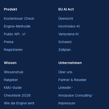
Produkt
EU AI Act
Kostenloser Check
Übersicht
Engine-Methodik
Hochrisiko-KI
Public API · v1
Verbotene KI
Preise
Schweiz
Registrieren
Zeitplan
Wissen
Unternehmen
Wissenshub
Über uns
Ratgeber
Partner & Reseller
KMU-Guide
LinkedIn
↗
Checkliste 2026
Innopulse Consulting
↗
Wie die Engine lernt
Impressum