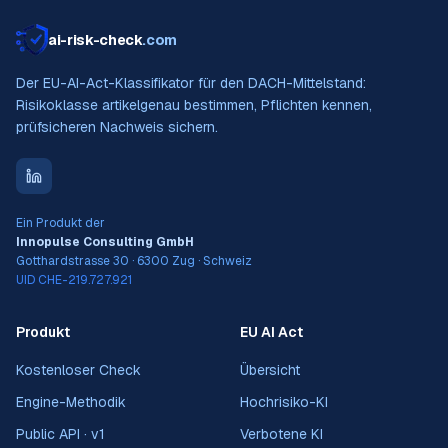
ai-risk-check
.com
Der EU-AI-Act-Klassifikator für den DACH-Mittelstand:
Risikoklasse artikelgenau bestimmen, Pflichten kennen,
prüfsicheren Nachweis sichern.
Ein Produkt der
Innopulse Consulting GmbH
Gotthardstrasse 30 · 6300 Zug · Schweiz
UID CHE-219.727.921
Produkt
EU AI Act
Kostenloser Check
Übersicht
Engine-Methodik
Hochrisiko-KI
Public API · v1
Verbotene KI