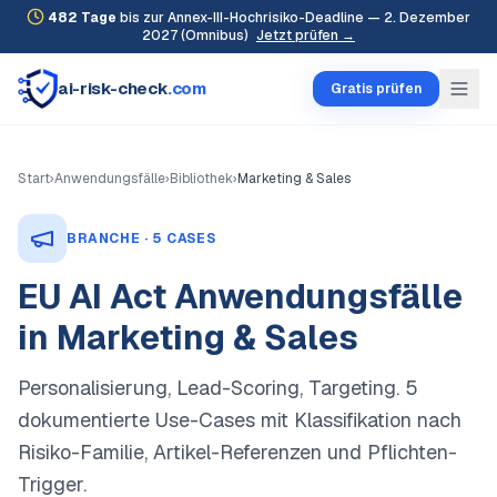
482
Tage
bis zur Annex-III-Hochrisiko-Deadline — 2. Dezember
2027 (Omnibus)
Jetzt prüfen →
ai-risk-check
.com
Gratis prüfen
Start
›
Anwendungsfälle
›
Bibliothek
›
Marketing & Sales
BRANCHE ·
5
CASES
EU AI Act Anwendungsfälle
in
Marketing & Sales
Personalisierung, Lead-Scoring, Targeting
.
5
dokumentierte Use-Cases mit Klassifikation nach
Risiko-Familie, Artikel-Referenzen und Pflichten-
Trigger.