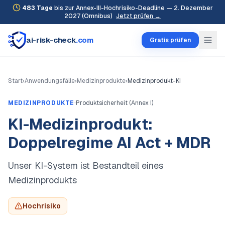
483
Tage
bis zur Annex-III-Hochrisiko-Deadline — 2. Dezember
2027 (Omnibus)
Jetzt prüfen →
ai-risk-check
.com
Gratis prüfen
Start
›
Anwendungsfälle
›
Medizinprodukte
›
Medizinprodukt-KI
·
MEDIZINPRODUKTE
Produktsicherheit (Annex I)
KI-Medizinprodukt:
Doppelregime AI Act + MDR
Unser KI-System ist Bestandteil eines
Medizinprodukts
Hochrisiko