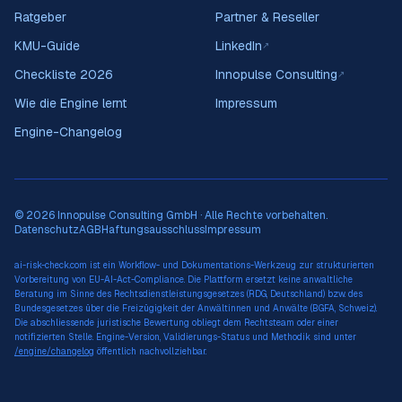
Ratgeber
Partner & Reseller
KMU-Guide
LinkedIn
↗
Checkliste 2026
Innopulse Consulting
↗
Wie die Engine lernt
Impressum
Engine-Changelog
© 2026 Innopulse Consulting GmbH · Alle Rechte vorbehalten.
Datenschutz
AGB
Haftungsausschluss
Impressum
ai-risk-check.com ist ein Workflow- und Dokumentations-Werkzeug zur strukturierten
Vorbereitung von EU-AI-Act-Compliance. Die Plattform ersetzt keine anwaltliche
Beratung im Sinne des Rechtsdienstleistungsgesetzes (RDG, Deutschland) bzw. des
Bundesgesetzes über die Freizügigkeit der Anwältinnen und Anwälte (BGFA, Schweiz).
Die abschliessende juristische Bewertung obliegt dem Rechtsteam oder einer
notifizierten Stelle. Engine-Version, Validierungs-Status und Methodik sind unter
/engine/changelog
öffentlich nachvollziehbar.