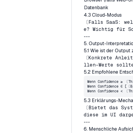
Datenbank
4.3 Cloud-Modus
〔Falls SaaS: wel
e? Wichtig für S
---
5. Output-Interpretation
5.1 Wie ist der Output
〔Konkrete Anleit
llen-Werte sollt
5.2 Empfohlene Entsc
Wenn Confidence ≥ 
〔Th
Wenn Confidence ∈ [
〔B
Wenn Confidence < 
〔Th
5.3 Erklärungs-Mechani
〔Bietet das Syst
diese im UI darg
---
6. Menschliche Aufsicht 