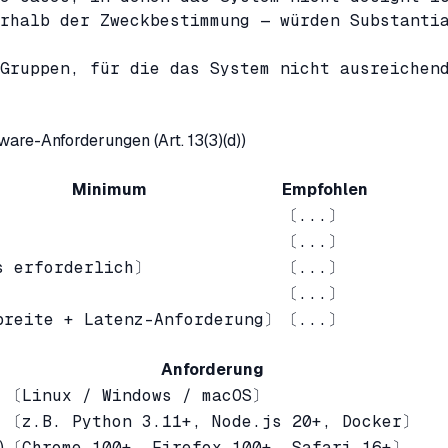
rhalb der Zweckbestimmung — würden Substanti
Gruppen, für die das System nicht ausreichen
are-Anforderungen (Art. 13(3)(d))
Minimum
Empfohlen
〔...〕
〔...〕
s erforderlich〕
〔...〕
〔...〕
breite + Latenz-Anforderung〕
〔...〕
Anforderung
〔Linux / Windows / macOS〕
〔z.B. Python 3.11+, Node.js 20+, Docker〕
)
〔Chrome 100+, Firefox 100+, Safari 16+〕