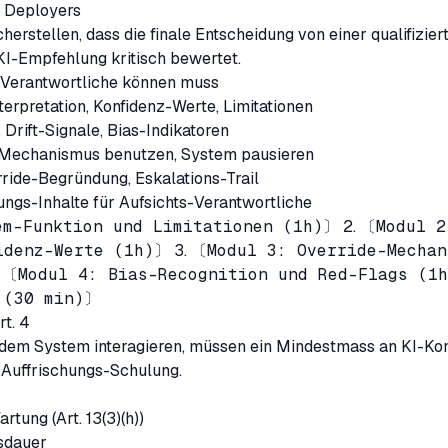
s Deployers
erstellen, dass die finale Entscheidung von einer qualifizie
e KI-Empfehlung kritisch bewertet.
-Verantwortliche können muss
terpretation, Konfidenz-Werte, Limitationen
 Drift-Signale, Bias-Indikatoren
-Mechanismus benutzen, System pausieren
rride-Begründung, Eskalations-Trail
ngs-Inhalte für Aufsichts-Verantwortliche
em-Funktion und Limitationen (1h)〕
2.
〔Modul 2
idenz-Werte (1h)〕
3.
〔Modul 3: Override-Mechan
.
〔Modul 4: Bias-Recognition und Red-Flags (1
 (30 min)〕
rt. 4
t dem System interagieren, müssen ein Mindestmass an KI-K
 Auffrischungs-Schulung.
tung (Art. 13(3)(h))
sdauer