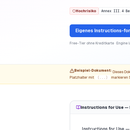
Hochrisiko
Annex III.4 Be
Eigenes
Instructions-f
Free-Tier ohne Kreditkarte · Engine 
Beispiel-Dokument:
Dieses Dok
Platzhalter mit
〔...〕
markieren S
Instructions for Use —
Instructions for Use 