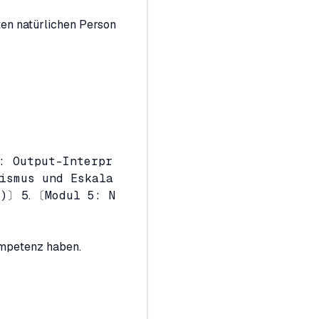
rten natürlichen Person
: Output-Interpr
ismus und Eskala
h)〕
5.
〔Modul 5: N
ompetenz haben.