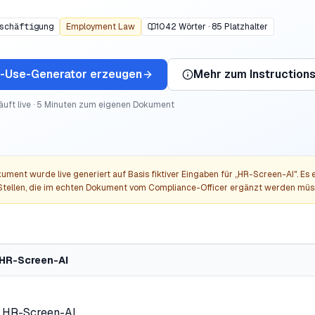
schäftigung
Employment Law
1042
Wörter ·
85
Platzhalter
or-Use-Generator
erzeugen
Mehr zum
Instruction
läuft live · 5 Minuten zum eigenen Dokument
ument wurde live generiert auf Basis fiktiver Eingaben für „
HR-Screen-AI
". Es
tellen, die im echten Dokument vom Compliance-Officer ergänzt werden müs
 HR-Screen-AI
— HR-Screen-AI