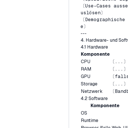
〔Use-Cases ausse
uslösen〕
〔Demographische 
e〕
---
4. Hardware- und Softw
4.1 Hardware
Komponente
CPU
〔...〕
RAM
〔...〕
GPU
〔fall
Storage
〔...〕
Netzwerk
〔Band
4.2 Software
Komponente
OS
Runtime
Browser (falls Web-UI