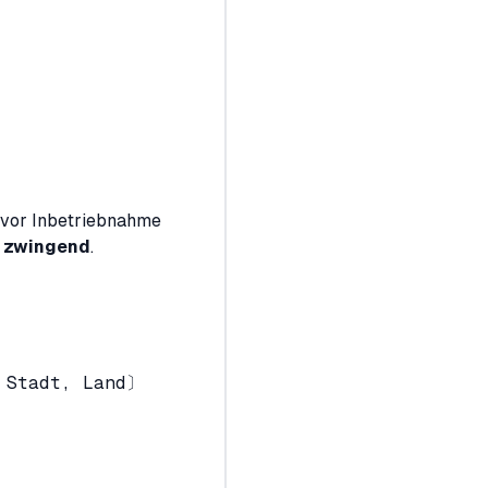
r vor Inbetriebnahme
g
zwingend
.
 Stadt, Land〕