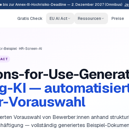
e
bis zur Annex-III-Hochrisiko-Deadline — 2. Dezember 2027 (Omnibus)
Je
Gratis Check
EU AI Act
Ressourcen
Preise
or
›
Beispiel ·
HR-Screen-AI
I ACT
ions-for-Use-Genera
g-KI — automatisier
r-Vorauswahl
erten Vorauswahl von Bewerber:innen anhand strukturi
schäftigung — vollständig generiertes Beispiel-Dokumen