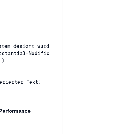
stem designt wurd
bstantial-Modific
n.〕
〕
nerierter Text〕
-Performance