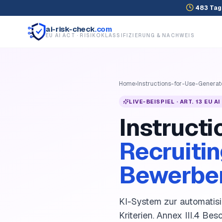
483
Tag
ai-risk-check
.com
EU AI ACT · RISIKOKLASSIFIZIERUNG & NACHWEIS
Home
›
Instructions-for-Use-Generat
LIVE-BEISPIEL ·
ART. 13 EU A
Instruct
Recruitin
Bewerbe
KI-System zur automatisi
Kriterien. Annex III.4 Be