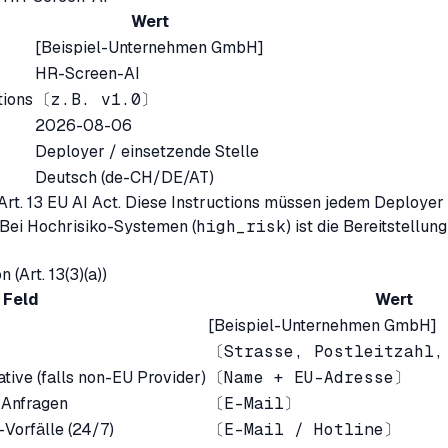
Wert
[Beispiel-Unternehmen GmbH]
HR-Screen-AI
tions
〔z.B. v1.0〕
2026-08-06
Deployer / einsetzende Stelle
Deutsch (de-CH/DE/AT)
 Art. 13 EU AI Act. Diese Instructions müssen jedem Deploye
 Bei Hochrisiko-Systemen (
high_risk
) ist die Bereitstellun
n (Art. 13(3)(a))
Feld
Wert
[Beispiel-Unternehmen GmbH]
〔Strasse, Postleitzahl,
tive (falls non-EU Provider)
〔Name + EU-Adresse〕
 Anfragen
〔E-Mail〕
-Vorfälle (24/7)
〔E-Mail / Hotline〕