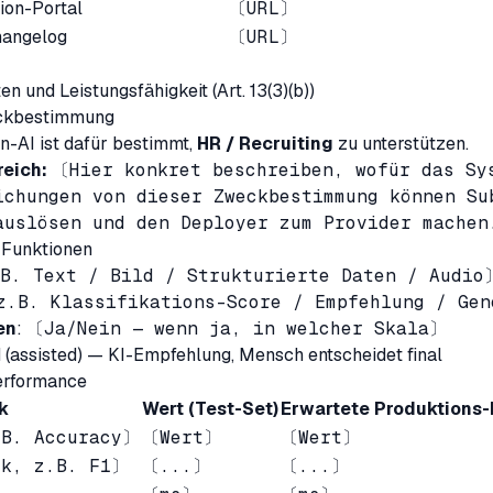
ion-Portal
〔URL〕
hangelog
〔URL〕
n und Leistungsfähigkeit (Art. 13(3)(b))
eckbestimmung
-AI ist dafür bestimmt,
HR / Recruiting
zu unterstützen.
reich:
〔Hier konkret beschreiben, wofür das Sy
ichungen von dieser Zweckbestimmung können Su
auslösen und den Deployer zum Provider mache
 Funktionen
B. Text / Bild / Strukturierte Daten / Audio
z.B. Klassifikations-Score / Empfehlung / Ge
en
:
〔Ja/Nein — wenn ja, in welcher Skala〕
d (assisted) — KI-Empfehlung, Mensch entscheidet final
erformance
k
Wert (Test-Set)
Erwartete Produktions
.B. Accuracy〕
〔Wert〕
〔Wert〕
ik, z.B. F1〕
〔...〕
〔...〕