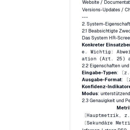
Website / Documentat
Versions-Updates / C
---
2. System-Eigenschafte
2.1 Beabsichtigte Zw
Das System HR-Screen
Konkreter Einsatzbe
e. Wichtig: Abwe
ation (Art. 25) 
2.2 Eigenschaften und
Eingabe-Typen
:
〔z.
Ausgabe-Format
:
〔
Konfidenz-Indikator
Modus
: unterstützen
2.3 Genauigkeit und P
Metri
〔Hauptmetrik, z
〔Sekundäre Metr