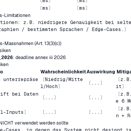
〔ms〕
〔ms〕
〔ms〕
〔ms〕
s-Limitationen
tionen: z.B. niedrigere Genauigkeit bei selt
raphien / bestimmten Sprachen / Edge-Cases.〕
ts-Massnahmen (Art. 13(3)(c))
siken
_2026
: deadline annex iii 2026
iken
ko
Wahrscheinlichkeit
Auswirkung
Mitig
 unterrepräse
〔Niedrig/Mitte
〔z.B.
〔...〕
〕
l/Hoch〕
it〕
ift bei Daten
〔z.B.
〔...〕
〔...〕
e 6 
〔z.B.
al-Inputs〕
〔...〕
〔...〕
n + R
NICHT verwendet werden sollte
e-Cases, in denen das System nicht designt i