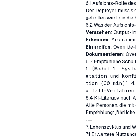
6.1 Aufsichts-Rolle de
Der Deployer muss sich
getroffen wird, die di
6.2 Was der Aufsichts
Verstehen
: Output-In
Erkennen
: Anomalien,
Eingreifen
: Override
Dokumentieren
: Ove
6.3 Empfohlene Schulu
1.
〔Modul 1: Syst
etation und Konf
tion (30 min)〕
4
otfall-Verfahren
6.4 KI-Literacy nach A
Alle Personen, die mi
Empfehlung: jährliche
---
7. Lebenszyklus und War
7.1 Erwartete Nutzung