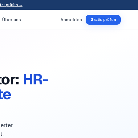
tzt prüfen →
Über uns
Anmelden
Gratis prüfen
tor
:
HR-
te
erter
t.