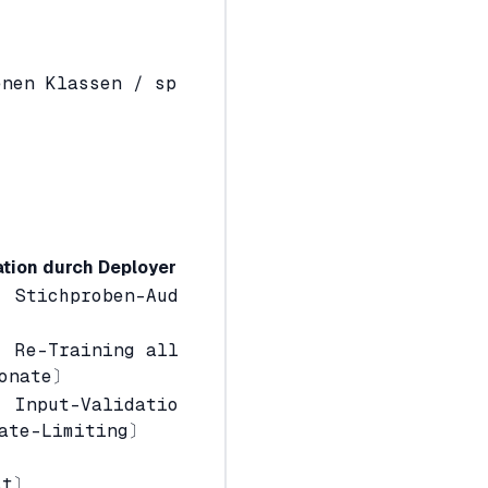
enen Klassen / sp
ation durch Deployer
 Stichproben-Aud
 Re-Training all
Monate〕
 Input-Validatio
ate-Limiting〕
st〕