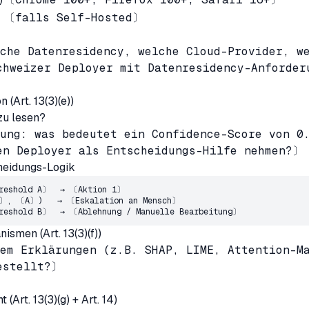
〔falls Self-Hosted〕
che Datenresidency, welche Cloud-Provider, w
chweizer Deployer mit Datenresidency-Anforde
 (Art. 13(3)(e))
 zu lesen?
ung: was bedeutet ein Confidence-Score von 0
en Deployer als Entscheidungs-Hilfe nehmen?〕
heidungs-Logik
reshold A〕
  → 
〔Aktion 1〕
〕
, 
〔A〕
)   → 
〔Eskalation an Mensch〕
reshold B〕
  → 
〔Ablehnung / Manuelle Bearbeitung〕
smen (Art. 13(3)(f))
em Erklärungen (z.B. SHAP, LIME, Attention-M
estellt?〕
(Art. 13(3)(g) + Art. 14)