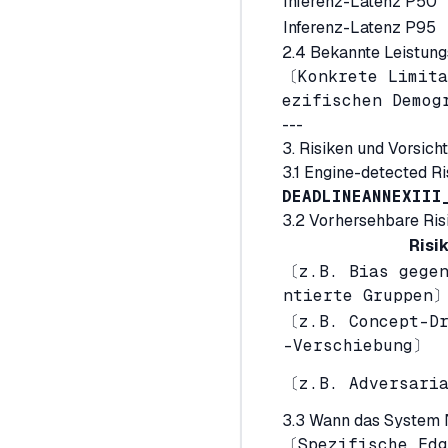
Inferenz-Latenz P50
Inferenz-Latenz P95
2.4 Bekannte Leistung
〔Konkrete Limita
ezifischen Demog
---
3. Risiken und Vorsich
3.1 Engine-detected Ri
DEADLINE
ANNEX
III
3.2 Vorhersehbare Ris
Risi
〔z.B. Bias gegen
ntierte Gruppen
〔z.B. Concept-Dr
-Verschiebung〕
〔z.B. Adversari
3.3 Wann das System 
〔Spezifische Edg