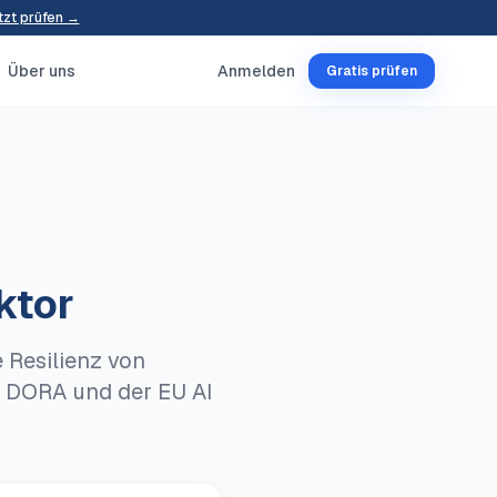
tzt prüfen →
Über uns
Anmelden
Gratis prüfen
ktor
 Resilienz von
en DORA und der EU AI