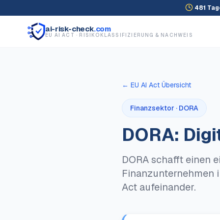
481
Tag
ai-risk-check
.com
EU AI ACT · RISIKOKLASSIFIZIERUNG & NACHWEIS
← EU AI Act Übersicht
Finanzsektor · DORA
DORA: Digit
DORA schafft einen ei
Finanzunternehmen in
Act aufeinander.