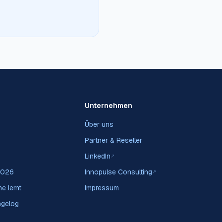
Unternehmen
Über uns
Partner & Reseller
LinkedIn
↗
2026
Innopulse Consulting
↗
e lernt
Impressum
ngelog