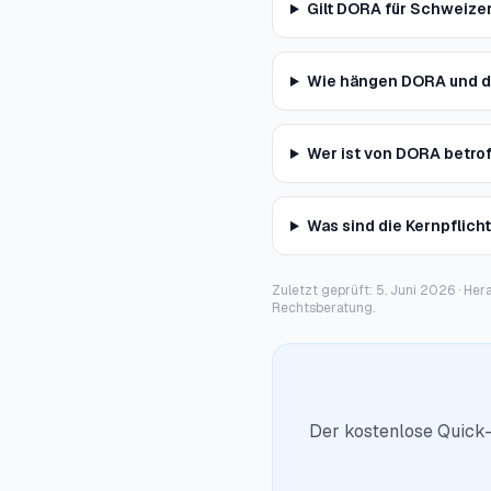
Gilt DORA für Schweize
Wie hängen DORA und d
Wer ist von DORA betro
Was sind die Kernpflic
Zuletzt geprüft: 5. Juni 2026 · Her
Rechtsberatung.
Der kostenlose Quick-