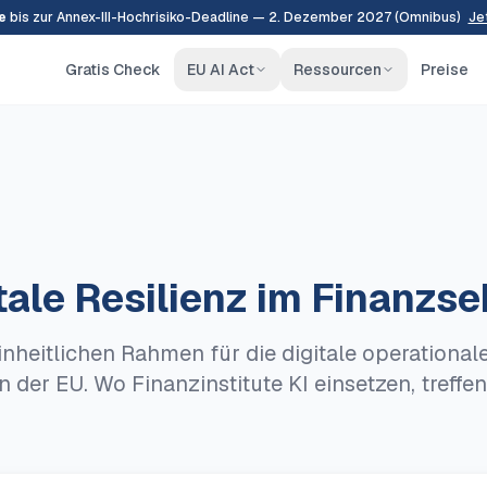
e
bis zur Annex-III-Hochrisiko-Deadline — 2. Dezember 2027 (Omnibus)
Je
Gratis Check
EU AI Act
Ressourcen
Preise
ale Resilienz im Finanzse
nheitlichen Rahmen für die digitale operationale
 der EU. Wo Finanzinstitute KI einsetzen, treff