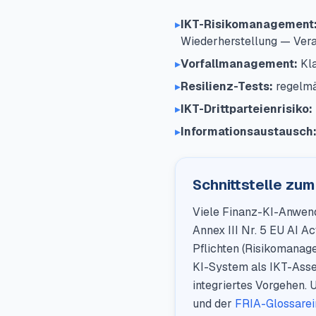
▸
IKT-Risikomanagement
Wiederherstellung — Vera
▸
Vorfallmanagement:
Kla
▸
Resilienz-Tests:
regelmäs
▸
IKT-Drittparteienrisiko:
▸
Informationsaustausch
Schnittstelle zum
Viele Finanz-KI-Anwen
Annex III Nr. 5 EU AI A
Pflichten (Risikomanage
KI-System als IKT-Asset
integriertes Vorgehen.
und der
FRIA-Glossarei