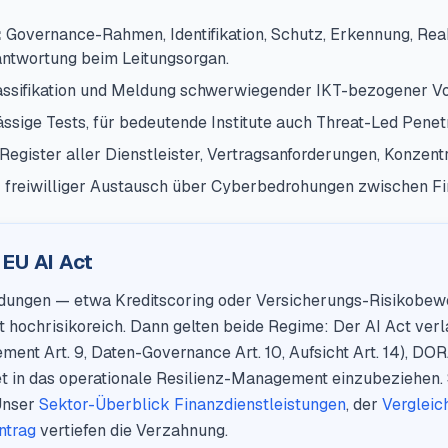
:
Governance-Rahmen, Identifikation, Schutz, Erkennung, Rea
ntwortung beim Leitungsorgan.
ssifikation und Meldung schwerwiegender IKT-bezogener Vorf
sige Tests, für bedeutende Institute auch Threat-Led Penetr
Register aller Dienstleister, Vertragsanforderungen, Konzent
:
freiwilliger Austausch über Cyberbedrohungen zwischen F
 EU AI Act
dungen — etwa Kreditscoring oder Versicherungs-Risikobew
ct hochrisikoreich. Dann gelten beide Regime: Der AI Act verl
ment Art. 9, Daten-Governance Art. 10, Aufsicht Art. 14), DO
 in das operationale Resilienz-Management einzubeziehen. Si
 Unser
Sektor-Überblick Finanzdienstleistungen
, der
Vergleic
ntrag
vertiefen die Verzahnung.