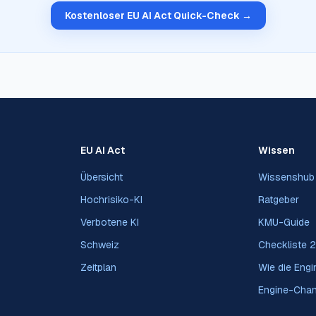
Kostenloser EU AI Act Quick-Check →
EU AI Act
Wissen
Übersicht
Wissenshub
Hochrisiko-KI
Ratgeber
Verbotene KI
KMU-Guide
Schweiz
Checkliste 
Zeitplan
Wie die Engin
Engine-Cha