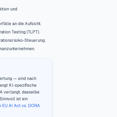
ktion und
älle an die Aufsicht.
ation Testing (TLPT).
rationsrisiko-Steuerung.
inanzunternehmen.
ertung — sind nach
angt KI-spezifische
RA verlangt, dasselbe
nnvoll ist ein
h EU AI Act vs. DORA