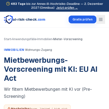
483
Tage
bis zur Annex-III-Hochrisiko-Deadline — 2. Dezember
2027 (Omnibus)
Jetzt prüfen →
ai-risk-check
.com
Gratis prüfen
Start
›
Anwendungsfälle
›
Immobilien
›
Mieter-Vorscreening
·
IMMOBILIEN
Wohnungs-Zugang
Mietbewerbungs-
Vorscreening mit KI: EU AI
Act
Wir filtern Mietbewerbungen mit KI vor (Pre-
Screening)
Hochrisiko
Range:
limited / high_risk