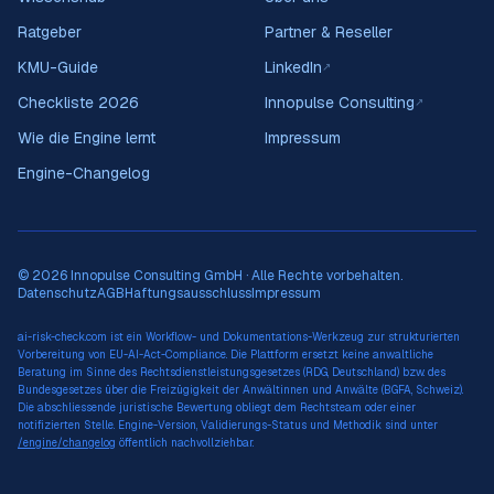
Ratgeber
Partner & Reseller
KMU-Guide
LinkedIn
↗
Checkliste 2026
Innopulse Consulting
↗
Wie die Engine lernt
Impressum
Engine-Changelog
© 2026 Innopulse Consulting GmbH · Alle Rechte vorbehalten.
Datenschutz
AGB
Haftungsausschluss
Impressum
ai-risk-check.com ist ein Workflow- und Dokumentations-Werkzeug zur strukturierten
Vorbereitung von EU-AI-Act-Compliance. Die Plattform ersetzt keine anwaltliche
Beratung im Sinne des Rechtsdienstleistungsgesetzes (RDG, Deutschland) bzw. des
Bundesgesetzes über die Freizügigkeit der Anwältinnen und Anwälte (BGFA, Schweiz).
Die abschliessende juristische Bewertung obliegt dem Rechtsteam oder einer
notifizierten Stelle. Engine-Version, Validierungs-Status und Methodik sind unter
/engine/changelog
öffentlich nachvollziehbar.