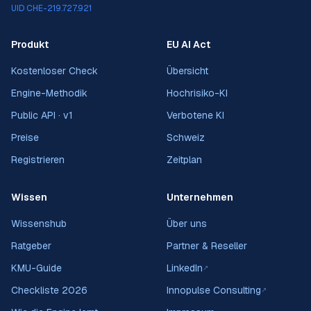
UID CHE-219.727.921
Produkt
EU AI Act
Kostenloser Check
Übersicht
Engine-Methodik
Hochrisiko-KI
Public API · v1
Verbotene KI
Preise
Schweiz
Registrieren
Zeitplan
Wissen
Unternehmen
Wissenshub
Über uns
Ratgeber
Partner & Reseller
KMU-Guide
LinkedIn
↗
Checkliste 2026
Innopulse Consulting
↗