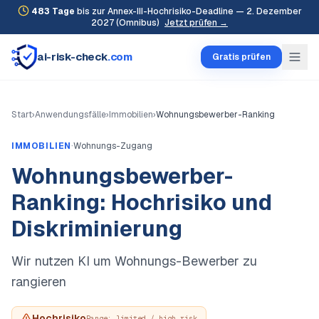
483
Tage
bis zur Annex-III-Hochrisiko-Deadline — 2. Dezember
2027 (Omnibus)
Jetzt prüfen →
ai-risk-check
.com
Gratis prüfen
Start
›
Anwendungsfälle
›
Immobilien
›
Wohnungsbewerber-Ranking
·
IMMOBILIEN
Wohnungs-Zugang
Wohnungsbewerber-
Ranking: Hochrisiko und
Diskriminierung
Wir nutzen KI um Wohnungs-Bewerber zu
rangieren
Hochrisiko
Range:
limited / high_risk