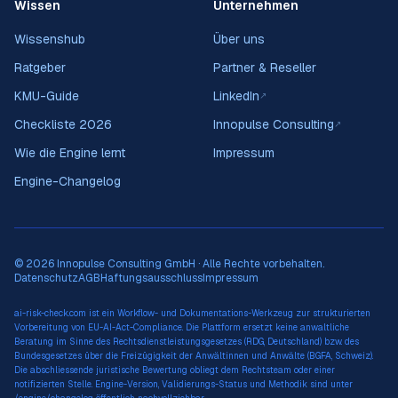
Wissen
Unternehmen
Wissenshub
Über uns
Ratgeber
Partner & Reseller
KMU-Guide
LinkedIn
↗
Checkliste 2026
Innopulse Consulting
↗
Wie die Engine lernt
Impressum
Engine-Changelog
© 2026 Innopulse Consulting GmbH · Alle Rechte vorbehalten.
Datenschutz
AGB
Haftungsausschluss
Impressum
ai-risk-check.com ist ein Workflow- und Dokumentations-Werkzeug zur strukturierten
Vorbereitung von EU-AI-Act-Compliance. Die Plattform ersetzt keine anwaltliche
Beratung im Sinne des Rechtsdienstleistungsgesetzes (RDG, Deutschland) bzw. des
Bundesgesetzes über die Freizügigkeit der Anwältinnen und Anwälte (BGFA, Schweiz).
Die abschliessende juristische Bewertung obliegt dem Rechtsteam oder einer
notifizierten Stelle. Engine-Version, Validierungs-Status und Methodik sind unter