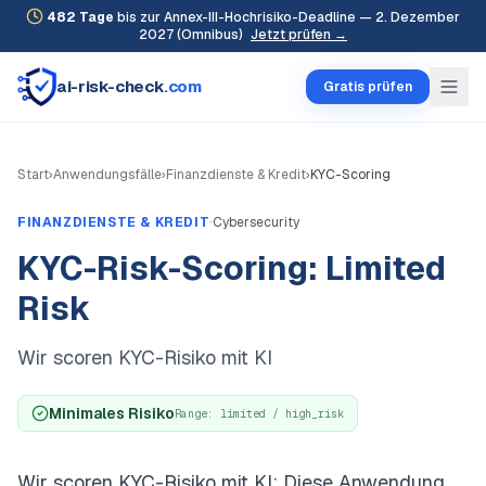
482
Tage
bis zur Annex-III-Hochrisiko-Deadline — 2. Dezember
2027 (Omnibus)
Jetzt prüfen →
ai-risk-check
.com
Gratis prüfen
Start
›
Anwendungsfälle
›
Finanzdienste & Kredit
›
KYC-Scoring
·
FINANZDIENSTE & KREDIT
Cybersecurity
KYC-Risk-Scoring: Limited
Risk
Wir scoren KYC-Risiko mit KI
Minimales Risiko
Range:
limited / high_risk
Wir scoren KYC-Risiko mit KI: Diese Anwendung