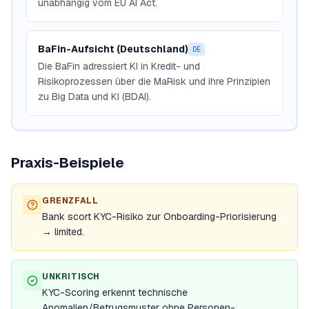
unabhängig vom EU AI Act.
BaFin-Aufsicht (Deutschland)
DE
Die BaFin adressiert KI in Kredit- und
Risikoprozessen über die MaRisk und ihre Prinzipien
zu Big Data und KI (BDAI).
Praxis-Beispiele
GRENZFALL
Bank scort KYC-Risiko zur Onboarding-Priorisierung
→ limited.
UNKRITISCH
KYC-Scoring erkennt technische
Anomalien/Betrugsmuster ohne Personen-