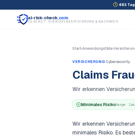
483
Tag
ai-risk-check
.com
EU AI ACT · RISIKOKLASSIFIZIERUNG & NACHWEIS
Start
›
Anwendungsfälle
›
Versicherun
·
VERSICHERUNG
Cybersecurity
Claims Frau
Wir erkennen Versicheru
Minimales Risiko
Range:
lim
Wir erkennen Versicherun
minimales Risiko. Es best