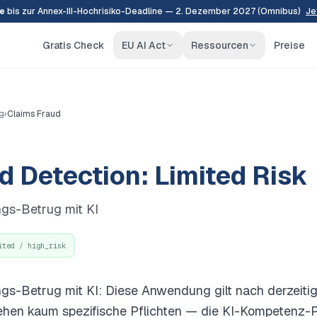
e
bis zur Annex-III-Hochrisiko-Deadline — 2. Dezember 2027 (Omnibus)
Je
Gratis Check
EU AI Act
Ressourcen
Preise
g
›
Claims Fraud
d Detection: Limited Risk
ngs-Betrug mit KI
ited / high_risk
gs-Betrug mit KI: Diese Anwendung gilt nach derzeiti
ehen kaum spezifische Pflichten — die KI-Kompetenz-Pfl