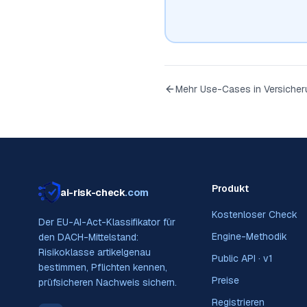
Mehr Use-Cases in
Versicher
Produkt
ai-risk-check
.com
Kostenloser Check
Der EU-AI-Act-Klassifikator für
Engine-Methodik
den DACH-Mittelstand:
Risikoklasse artikelgenau
Public API · v1
bestimmen, Pflichten kennen,
Preise
prüfsicheren Nachweis sichern.
Registrieren