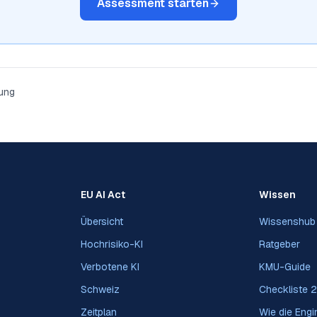
Assessment starten
ung
EU AI Act
Wissen
Übersicht
Wissenshub
Hochrisiko-KI
Ratgeber
Verbotene KI
KMU-Guide
Schweiz
Checkliste 
Zeitplan
Wie die Engin