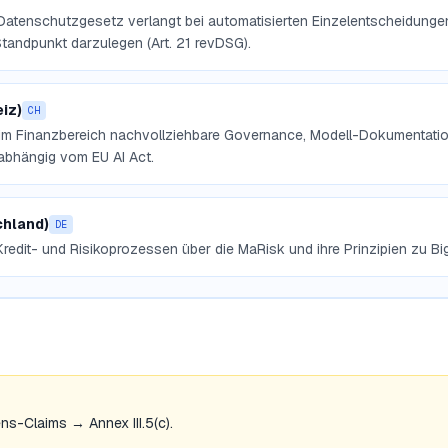
Datenschutzgesetz verlangt bei automatisierten Einzelentscheidungen
Standpunkt darzulegen (Art. 21 revDSG).
iz)
CH
 im Finanzbereich nachvollziehbare Governance, Modell-Dokumentatio
abhängig vom EU AI Act.
chland)
DE
 Kredit- und Risikoprozessen über die MaRisk und ihre Prinzipien zu Big
s-Claims → Annex III.5(c).