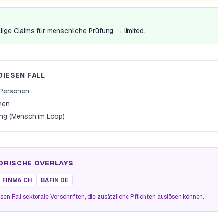
llige Claims für menschliche Prüfung → limited.
DIESEN FALL
e Personen
onen
ng (Mensch im Loop)
ORISCHE OVERLAYS
FINMA CH
BAFIN DE
sen Fall sektorale Vorschriften, die zusätzliche Pflichten auslösen können.