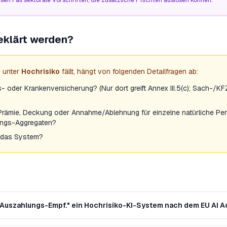
sen Fall sektorale Vorschriften, die zusätzliche Pflichten auslösen können.
eklärt werden?
 unter
Hochrisiko
fällt, hängt von folgenden Detailfragen ab:
 oder Krankenversicherung? (Nur dort greift Annex III.5(c); Sach-/KF
 Prämie, Deckung oder Annahme/Ablehnung für einzelne natürliche Pe
ungs-Aggregaten?
 das System?
 „Auszahlungs-Empf." ein Hochrisiko-KI-System nach dem EU AI A