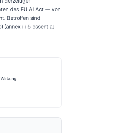
 derzeitiger
hten des EU AI Act — von
. Betroffen sind
 (annex iii 5 essential
 Wirkung.