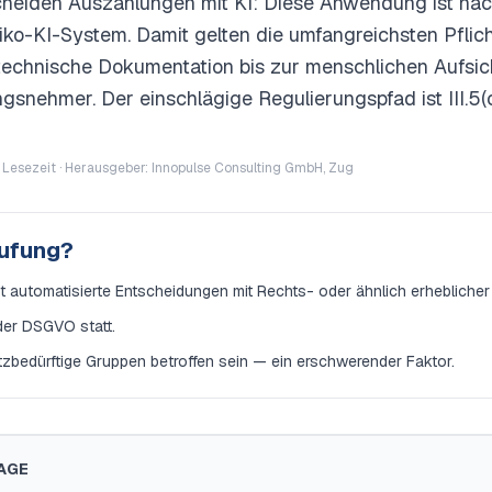
heiden Auszahlungen mit KI: Diese Anwendung ist nach
iko-KI-System. Damit gelten die umfangreichsten Pflic
chnische Dokumentation bis zur menschlichen Aufsicht
snehmer. Der einschlägige Regulierungspfad ist III.5(c)
 Lesezeit · Herausgeber: Innopulse Consulting GmbH, Zug
tufung?
zt automatisierte Entscheidungen mit Rechts- oder ähnlich erheblicher
 der DSGVO statt.
bedürftige Gruppen betroffen sein — ein erschwerender Faktor.
AGE