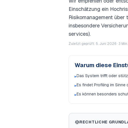
Wir empfehlen oder entsc
Einschätzung ein Hochris
Risikomanagement über te
insbesondere Versicherung
services).
Zuletzt geprüft: 5. Juni 2026 ·
3
Min.
Warum diese Eins
Das System trifft oder stüt
▸
Es findet Profiling im Sinne
▸
Es können besonders schutz
▸
RECHTLICHE GRUNDL