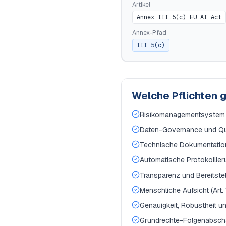
Artikel
Annex III.5(c) EU AI Act
Annex-Pfad
III.5(c)
Welche Pflichten 
Risikomanagementsystem ü
Daten-Governance und Quali
Technische Dokumentation 
Automatische Protokollieru
Transparenz und Bereitstell
Menschliche Aufsicht (Art. 
Genauigkeit, Robustheit un
Grundrechte-Folgenabschät