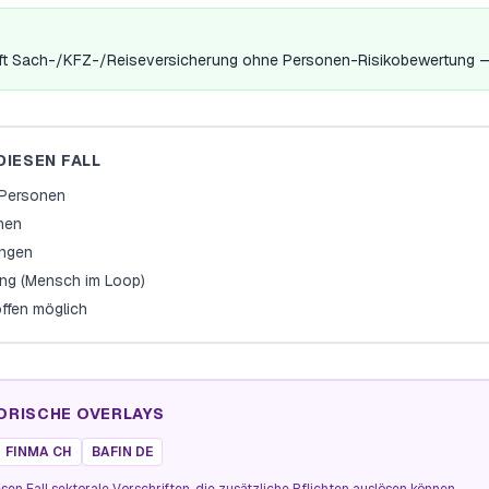
ft Sach-/KFZ-/Reiseversicherung ohne Personen-Risikobewertung — fäll
DIESEN FALL
e Personen
onen
ungen
ng (Mensch im Loop)
offen möglich
ORISCHE OVERLAYS
FINMA CH
BAFIN DE