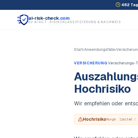
482
Tag
ai-risk-check
.com
EU AI ACT · RISIKOKLASSIFIZIERUNG & NACHWEIS
Start
›
Anwendungsfälle
›
Versicherun
·
VERSICHERUNG
Versicherungs-T
Auszahlung
Hochrisiko
Wir empfehlen oder ents
Hochrisiko
Range:
limited / 