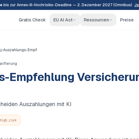
e
bis zur Annex-III-Hochrisiko-Deadline — 2. Dezember 2027 (Omnibus)
Je
Gratis Check
EU AI Act
Ressourcen
Preise
g
›
Auszahlungs-Empf.
arifierung
s-Empfehlung Versicheru
cheiden Auszahlungen mit KI
high_risk