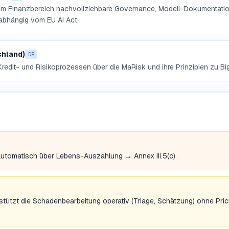
 im Finanzbereich nachvollziehbare Governance, Modell-Dokumentatio
abhängig vom EU AI Act.
chland)
DE
 Kredit- und Risikoprozessen über die MaRisk und ihre Prinzipien zu Big
automatisch über Lebens-Auszahlung → Annex III.5(c).
tützt die Schadenbearbeitung operativ (Triage, Schätzung) ohne Pri