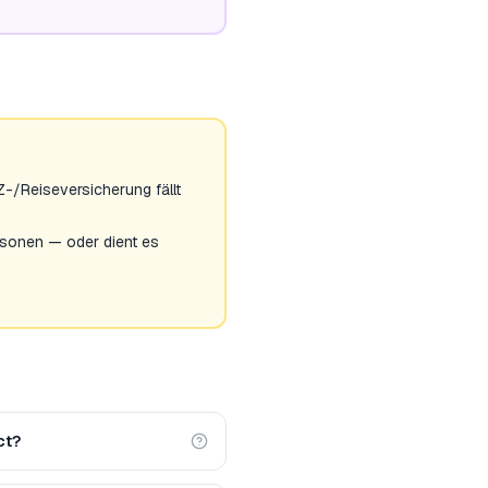
Z-/Reiseversicherung fällt
rsonen — oder dient es
ct?