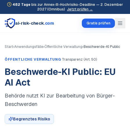
482
Tage
bis zur Annex-III-Hochrisiko-Deadline — 2. Dezember
2027 (Omnibus)
Jetzt prüfen →
ai-risk-check
.com
Gratis prüfen
Start
›
Anwendungsfälle
›
Öffentliche Verwaltung
›
Beschwerde-KI Public
·
ÖFFENTLICHE VERWALTUNG
Transparenz (Art. 50)
Beschwerde-KI Public: EU
AI Act
Behörde nutzt KI zur Bearbeitung von Bürger-
Beschwerden
Begrenztes Risiko