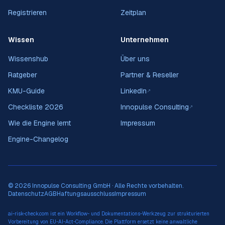
Registrieren
Zeitplan
Wissen
Unternehmen
Wissenshub
Über uns
Ratgeber
Partner & Reseller
KMU-Guide
LinkedIn
↗
Checkliste 2026
Innopulse Consulting
↗
Wie die Engine lernt
Impressum
Engine-Changelog
© 2026 Innopulse Consulting GmbH · Alle Rechte vorbehalten.
Datenschutz
AGB
Haftungsausschluss
Impressum
ai-risk-check.com ist ein Workflow- und Dokumentations-Werkzeug zur strukturierten
Vorbereitung von EU-AI-Act-Compliance. Die Plattform ersetzt keine anwaltliche