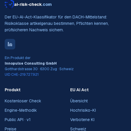
ai-risk-check
.com
Der EU-AI-Act-Klassifikator für den DACH-Mittelstand:
Risikoklasse artikelgenau bestimmen, Pflichten kennen,
prüfsicheren Nachweis sichern.
Ein Produkt der
Innopulse Consulting GmbH
Gotthardstrasse 30 · 6300 Zug · Schweiz
UID CHE-219.727.921
Produkt
EU AI Act
Kostenloser Check
Übersicht
Engine-Methodik
Hochrisiko-KI
Public API · v1
Verbotene KI
Preise
Schweiz