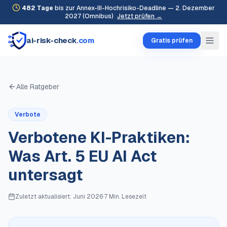
482
Tage
bis zur Annex-III-Hochrisiko-Deadline — 2. Dezember
2027 (Omnibus)
Jetzt prüfen →
ai-risk-check
.com
Gratis prüfen
Alle Ratgeber
Verbote
Verbotene KI-Praktiken:
Was Art. 5 EU AI Act
untersagt
Zuletzt aktualisiert:
Juni 2026
·
7 Min.
Lesezeit