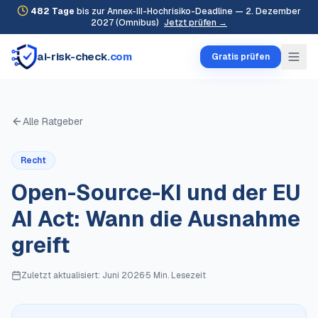
482
Tage
bis zur Annex-III-Hochrisiko-Deadline — 2. Dezember
2027 (Omnibus)
Jetzt prüfen →
ai-risk-check
.com
Gratis prüfen
Alle Ratgeber
Recht
Open-Source-KI und der EU
AI Act: Wann die Ausnahme
greift
Zuletzt aktualisiert:
Juni 2026
·
5 Min.
Lesezeit