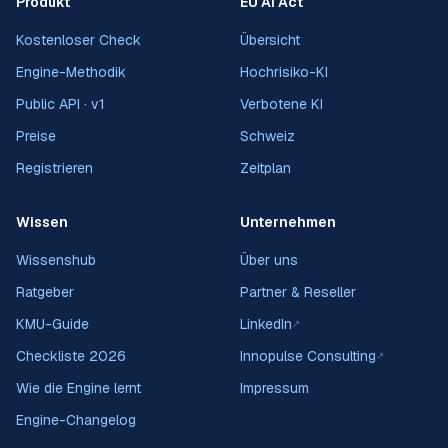
Produkt
EU AI Act
Kostenloser Check
Übersicht
Engine-Methodik
Hochrisiko-KI
Public API · v1
Verbotene KI
Preise
Schweiz
Registrieren
Zeitplan
Wissen
Unternehmen
Wissenshub
Über uns
Ratgeber
Partner & Reseller
KMU-Guide
LinkedIn
↗
Checkliste 2026
Innopulse Consulting
↗
Wie die Engine lernt
Impressum
Engine-Changelog