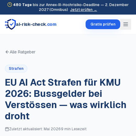
480
Tage
bis zur Annex-III-Hochrisiko-Deadline — 2. Dezember
2027 (Omnibus)
Jetzt prüfen →
ai-risk-check
.com
Gratis prüfen
Alle Ratgeber
Strafen
EU AI Act Strafen für KMU
2026: Bussgelder bei
Verstössen — was wirklich
droht
Zuletzt aktualisiert:
Mai 2026
·
9 min
Lesezeit