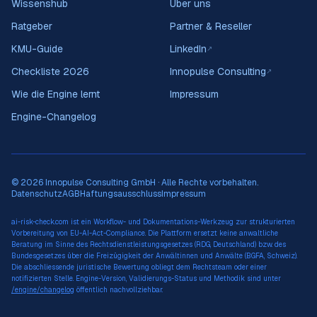
Wissenshub
Über uns
Ratgeber
Partner & Reseller
KMU-Guide
LinkedIn
↗
Checkliste 2026
Innopulse Consulting
↗
Wie die Engine lernt
Impressum
Engine-Changelog
© 2026 Innopulse Consulting GmbH · Alle Rechte vorbehalten.
Datenschutz
AGB
Haftungsausschluss
Impressum
ai-risk-check.com ist ein Workflow- und Dokumentations-Werkzeug zur strukturierten
Vorbereitung von EU-AI-Act-Compliance. Die Plattform ersetzt keine anwaltliche
Beratung im Sinne des Rechtsdienstleistungsgesetzes (RDG, Deutschland) bzw. des
Bundesgesetzes über die Freizügigkeit der Anwältinnen und Anwälte (BGFA, Schweiz).
Die abschliessende juristische Bewertung obliegt dem Rechtsteam oder einer
notifizierten Stelle. Engine-Version, Validierungs-Status und Methodik sind unter
/engine/changelog
öffentlich nachvollziehbar.