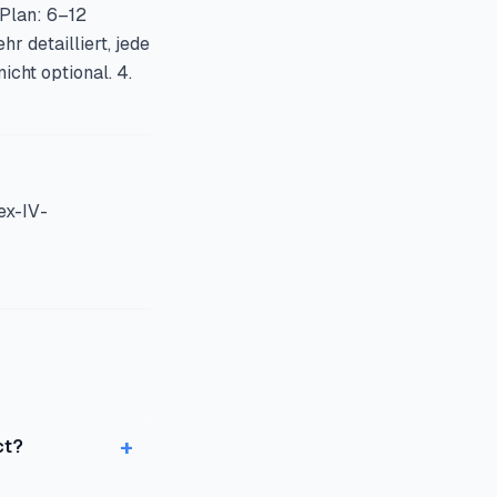
 Plan: 6–12
hr detailliert, jede
nicht optional. 4.
nex-IV-
+
ct?