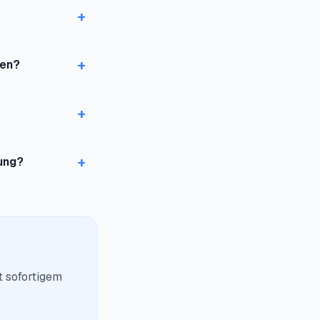
+
+
den?
+
+
ung?
t sofortigem