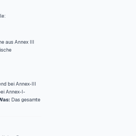
le:
e aus Annex III
nische
nd bei Annex-III
ei Annex-I-
Was:
Das gesamte