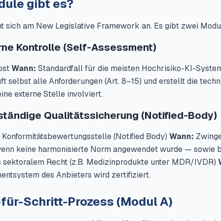
ule gibt es?
nt sich am New Legislative Framework an. Es gibt zwei Modu
rne Kontrolle (Self-Assessment)
bst
Wann:
Standardfall für die meisten Hochrisiko-KI-System
t selbst alle Anforderungen (Art. 8–15) und erstellt die tech
ne externe Stelle involviert.
ständige Qualitätssicherung (Notified-Body)
 Konformitätsbewertungsstelle (Notified Body)
Wann:
Zwinge
, wenn keine harmonisierte Norm angewendet wurde — sowie b
 sektoralem Recht (z.B. Medizinprodukte unter MDR/IVDR)
ntsystem des Anbieters wird zertifiziert.
-für-Schritt-Prozess (Modul A)