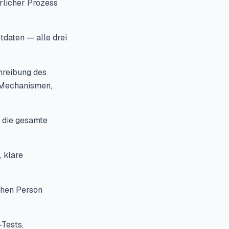
erlicher Prozess
tdaten — alle drei
hreibung des
-Mechanismen,
 die gesamte
 klare
chen Person
Tests,