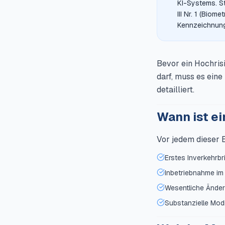
KI-Systems. St
III Nr. 1 (Biom
Kennzeichnung
Bevor ein Hochri
darf, muss es eine
detailliert.
Wann ist e
Vor jedem dieser E
Erstes Inverkehrb
Inbetriebnahme im
Wesentliche Änder
Substanzielle Modi