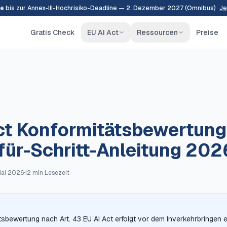
e
bis zur Annex-III-Hochrisiko-Deadline — 2. Dezember 2027 (Omnibus)
Je
Gratis Check
EU AI Act
Ressourcen
Preise
ct Konformitätsbewertung
-für-Schritt-Anleitung 202
ai 2026
·
12 min
Lesezeit
tsbewertung nach Art. 43 EU AI Act erfolgt vor dem Inverkehrbringen 