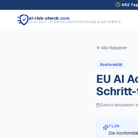
482
Tag
ai-risk-check
.com
EU AI ACT · RISIKOKLASSIFIZIERUNG & NACHWEIS
Alle Ratgeber
Konformität
EU AI A
Schritt
Zuletzt aktualisiert:
M
TL;DR
Die Konformitä