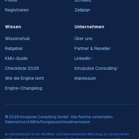
Preise
Schweiz
Registrieren
Zeitplan
Wissen
Unternehmen
Wissenshub
Über uns
Ratgeber
Partner & Reseller
KMU-Guide
LinkedIn
↗
Checkliste 2026
Innopulse Consulting
↗
Wie die Engine lernt
Impressum
Engine-Changelog
© 2026 Innopulse Consulting GmbH · Alle Rechte vorbehalten.
Datenschutz
AGB
Haftungsausschluss
Impressum
ai-risk-check.com ist ein Workflow- und Dokumentations-Werkzeug zur strukturierten