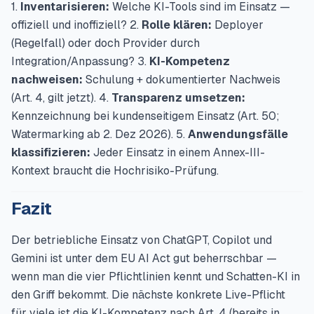
1.
Inventarisieren:
Welche KI-Tools sind im Einsatz —
offiziell und inoffiziell? 2.
Rolle klären:
Deployer
(Regelfall) oder doch Provider durch
Integration/Anpassung? 3.
KI-Kompetenz
nachweisen:
Schulung + dokumentierter Nachweis
(Art. 4, gilt jetzt). 4.
Transparenz umsetzen:
Kennzeichnung bei kundenseitigem Einsatz (Art. 50;
Watermarking ab 2. Dez 2026). 5.
Anwendungsfälle
klassifizieren:
Jeder Einsatz in einem Annex-III-
Kontext braucht die Hochrisiko-Prüfung.
Fazit
Der betriebliche Einsatz von ChatGPT, Copilot und
Gemini ist unter dem EU AI Act gut beherrschbar —
wenn man die vier Pflichtlinien kennt und Schatten-KI in
den Griff bekommt. Die nächste konkrete Live-Pflicht
für viele ist die KI-Kompetenz nach Art. 4 (bereits in