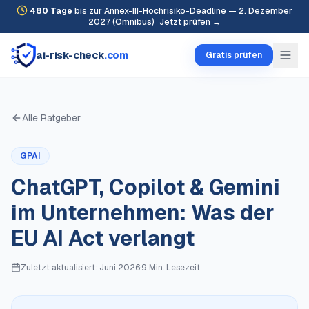
480
Tage
bis zur Annex-III-Hochrisiko-Deadline — 2. Dezember
2027 (Omnibus)
Jetzt prüfen →
ai-risk-check
.com
Gratis prüfen
Alle Ratgeber
GPAI
ChatGPT, Copilot & Gemini
im Unternehmen: Was der
EU AI Act verlangt
Zuletzt aktualisiert:
Juni 2026
·
9 Min.
Lesezeit