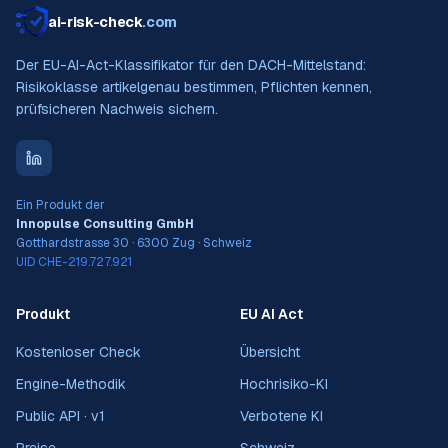
ai-risk-check
.com
Der EU-AI-Act-Klassifikator für den DACH-Mittelstand:
Risikoklasse artikelgenau bestimmen, Pflichten kennen,
prüfsicheren Nachweis sichern.
Ein Produkt der
Innopulse Consulting GmbH
Gotthardstrasse 30 · 6300 Zug · Schweiz
UID CHE-219.727.921
Produkt
EU AI Act
Kostenloser Check
Übersicht
Engine-Methodik
Hochrisiko-KI
Public API · v1
Verbotene KI