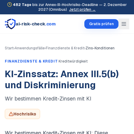
482
Tage
bis zur Annex-III-Hochrisiko-Deadline — 2. Dezember
2027 (Omnibus)
Jetzt prüfen →
ai-risk-check
.com
Gratis prüfen
Start
›
Anwendungsfälle
›
Finanzdienste & Kredit
›
Zins-Konditionen
·
FINANZDIENSTE & KREDIT
Kreditwürdigkeit
KI-Zinssatz: Annex III.5(b)
und Diskriminierung
Wir bestimmen Kredit-Zinsen mit KI
Hochrisiko
Wir bestimmen Kredit-Zinsen mit KI: Diese