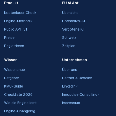
Produkt
EU AI Act
Kostenloser Check
Übersicht
Engine-Methodik
Hochrisiko-KI
Public API · v1
Verbotene KI
Preise
Schweiz
Registrieren
Zeitplan
Wissen
Unternehmen
Wissenshub
Über uns
Ratgeber
Partner & Reseller
KMU-Guide
LinkedIn
↗
Checkliste 2026
Innopulse Consulting
↗
Wie die Engine lernt
Impressum
Engine-Changelog