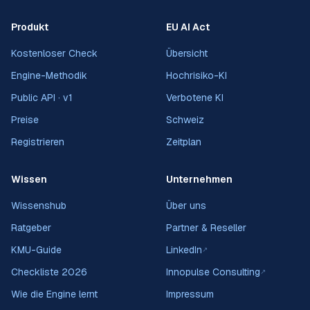
Produkt
EU AI Act
Kostenloser Check
Übersicht
Engine-Methodik
Hochrisiko-KI
Public API · v1
Verbotene KI
Preise
Schweiz
Registrieren
Zeitplan
Wissen
Unternehmen
Wissenshub
Über uns
Ratgeber
Partner & Reseller
KMU-Guide
LinkedIn
↗
Checkliste 2026
Innopulse Consulting
↗
Wie die Engine lernt
Impressum