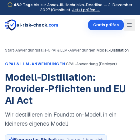
482
Tage
bis zur Annex-III-Hochrisiko-Deadline — 2. Dezember
2027 (Omnibus)
Jetzt prüfen →
ai-risk-check
.com
Gratis prüfen
Start
›
Anwendungsfälle
›
GPAI & LLM-Anwendungen
›
Modell-Distillation
·
GPAI & LLM-ANWENDUNGEN
GPAI-Anwendung (Deployer)
Modell-Distillation:
Provider-Pflichten und EU
AI Act
Wir destillieren ein Foundation-Modell in ein
kleineres eigenes Modell
Begrenztes Risiko
Range:
limited / high_risk