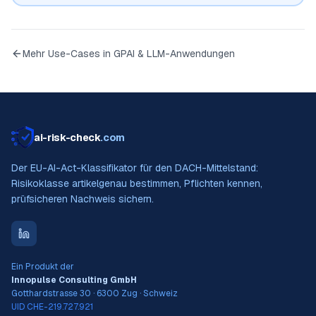
Mehr Use-Cases in
GPAI & LLM-Anwendungen
ai-risk-check
.com
Der EU-AI-Act-Klassifikator für den DACH-Mittelstand:
Risikoklasse artikelgenau bestimmen, Pflichten kennen,
prüfsicheren Nachweis sichern.
Ein Produkt der
Innopulse Consulting GmbH
Gotthardstrasse 30 · 6300 Zug · Schweiz
UID CHE-219.727.921