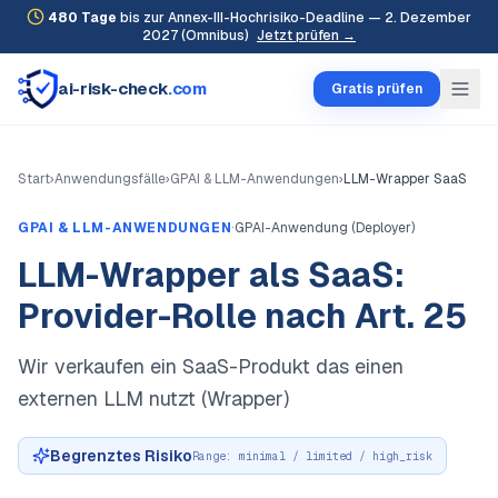
480
Tage
bis zur Annex-III-Hochrisiko-Deadline — 2. Dezember
2027 (Omnibus)
Jetzt prüfen →
ai-risk-check
.com
Gratis prüfen
Start
›
Anwendungsfälle
›
GPAI & LLM-Anwendungen
›
LLM-Wrapper SaaS
·
GPAI & LLM-ANWENDUNGEN
GPAI-Anwendung (Deployer)
LLM-Wrapper als SaaS:
Provider-Rolle nach Art. 25
Wir verkaufen ein SaaS-Produkt das einen
externen LLM nutzt (Wrapper)
Begrenztes Risiko
Range:
minimal / limited / high_risk