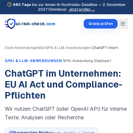
480
Tage
bis zur Annex-III-Hochrisiko-Deadline — 2. Dezember
2027 (Omnibus)
Jetzt prüfen →
ai-risk-check
.com
Gratis prüfen
Start
›
Anwendungsfälle
›
GPAI & LLM-Anwendungen
›
ChatGPT intern
·
GPAI & LLM-ANWENDUNGEN
GPAI-Anwendung (Deployer)
ChatGPT im Unternehmen:
EU AI Act und Compliance-
Pflichten
Wir nutzen ChatGPT (oder OpenAI API) für interne
Texte, Analysen oder Recherche
Begrenztes Risiko
Range:
minimal / limited