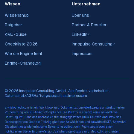
Wissen
Unternehmen
Wissenshub
Über uns
Ratgeber
Partner & Reseller
KMU-Guide
LinkedIn
↗
Checkliste 2026
Innopulse Consulting
↗
Wie die Engine lernt
Impressum
Engine-Changelog
© 2026 Innopulse Consulting GmbH · Alle Rechte vorbehalten.
Datenschutz
AGB
Haftungsausschluss
Impressum
ai-risk-check.com ist ein Workflow- und Dokumentations-Werkzeug zur strukturierten
Vorbereitung von EU-AI-Act-Compliance. Die Plattform ersetzt keine anwaltliche
Beratung im Sinne des Rechtsdienstleistungsgesetzes (RDG, Deutschland) bzw. des
Bundesgesetzes über die Freizügigkeit der Anwältinnen und Anwälte (BGFA, Schweiz).
Die abschliessende juristische Bewertung obliegt dem Rechtsteam oder einer
notifizierten Stelle. Engine-Version, Validierungs-Status und Methodik sind unter