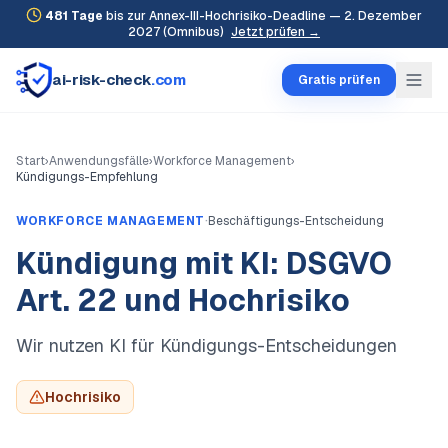
481
Tage
bis zur Annex-III-Hochrisiko-Deadline — 2. Dezember
2027 (Omnibus)
Jetzt prüfen →
ai-risk-check
.com
Gratis prüfen
Start
›
Anwendungsfälle
›
Workforce Management
›
Kündigungs-Empfehlung
·
WORKFORCE MANAGEMENT
Beschäftigungs-Entscheidung
Kündigung mit KI: DSGVO
Art. 22 und Hochrisiko
Wir nutzen KI für Kündigungs-Entscheidungen
Hochrisiko