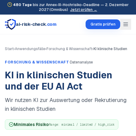
480
Tage
bis zur Annex-III-Hochrisiko-Deadline — 2. Dezember
2027 (Omnibus)
Jetzt prüfen →
ai-risk-check
.com
Gratis prüfen
Start
›
Anwendungsfälle
›
Forschung & Wissenschaft
›
KI klinische Studien
·
FORSCHUNG & WISSENSCHAFT
Datenanalyse
KI in klinischen Studien
und der EU AI Act
Wir nutzen KI zur Auswertung oder Rekrutierung
in klinischen Studien
Minimales Risiko
Range:
minimal / limited / high_risk