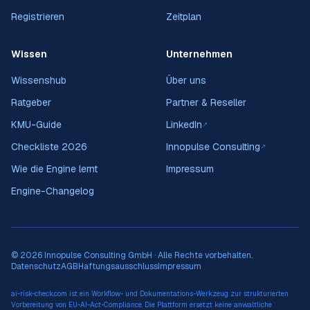
Registrieren
Zeitplan
Wissen
Unternehmen
Wissenshub
Über uns
Ratgeber
Partner & Reseller
KMU-Guide
LinkedIn
↗
Checkliste 2026
Innopulse Consulting
↗
Wie die Engine lernt
Impressum
Engine-Changelog
© 2026 Innopulse Consulting GmbH · Alle Rechte vorbehalten.
Datenschutz
AGB
Haftungsausschluss
Impressum
ai-risk-check.com ist ein Workflow- und Dokumentations-Werkzeug zur strukturierten
Vorbereitung von EU-AI-Act-Compliance. Die Plattform ersetzt keine anwaltliche