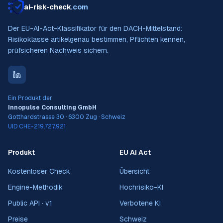
ai-risk-check
.com
Der EU-AI-Act-Klassifikator für den DACH-Mittelstand:
Risikoklasse artikelgenau bestimmen, Pflichten kennen,
prüfsicheren Nachweis sichern.
Ein Produkt der
Innopulse Consulting GmbH
Gotthardstrasse 30 · 6300 Zug · Schweiz
UID CHE-219.727.921
Produkt
EU AI Act
Kostenloser Check
Übersicht
Engine-Methodik
Hochrisiko-KI
Public API · v1
Verbotene KI
Preise
Schweiz