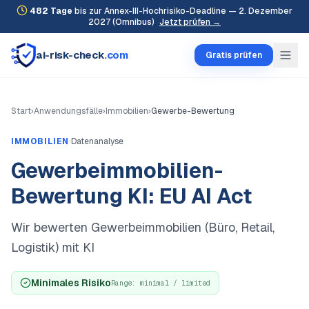
482
Tage
bis zur Annex-III-Hochrisiko-Deadline — 2. Dezember
2027 (Omnibus)
Jetzt prüfen →
ai-risk-check
.com
Gratis prüfen
Start
›
Anwendungsfälle
›
Immobilien
›
Gewerbe-Bewertung
·
IMMOBILIEN
Datenanalyse
Gewerbeimmobilien-
Bewertung KI: EU AI Act
Wir bewerten Gewerbeimmobilien (Büro, Retail,
Logistik) mit KI
Minimales Risiko
Range:
minimal / limited