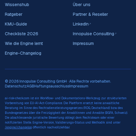
Wissenshub
Über uns
Ratgeber
Partner & Reseller
KMU-Guide
LinkedIn
↗
Checkliste 2026
Innopulse Consulting
↗
Wie die Engine lernt
Impressum
Engine-Changelog
© 2026 Innopulse Consulting GmbH · Alle Rechte vorbehalten.
Datenschutz
AGB
Haftungsausschluss
Impressum
ai-risk-check.com ist ein Workflow- und Dokumentations-Werkzeug zur strukturierten
Vorbereitung von EU-AI-Act-Compliance. Die Plattform ersetzt keine anwaltliche
Beratung im Sinne des Rechtsdienstleistungsgesetzes (RDG, Deutschland) bzw. des
Bundesgesetzes über die Freizügigkeit der Anwältinnen und Anwälte (BGFA, Schweiz).
Die abschliessende juristische Bewertung obliegt dem Rechtsteam oder einer
notifizierten Stelle. Engine-Version, Validierungs-Status und Methodik sind unter
/engine/changelog
öffentlich nachvollziehbar.