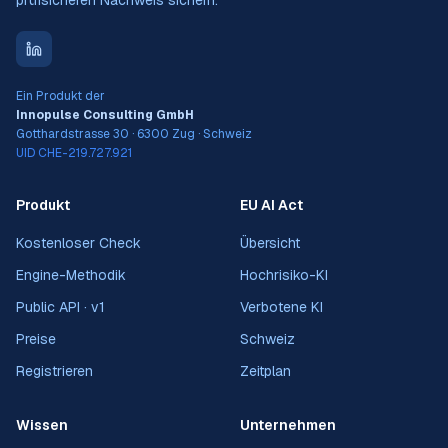
prüfsicheren Nachweis sichern.
Ein Produkt der
Innopulse Consulting GmbH
Gotthardstrasse 30 · 6300 Zug · Schweiz
UID CHE-219.727.921
Produkt
EU AI Act
Kostenloser Check
Übersicht
Engine-Methodik
Hochrisiko-KI
Public API · v1
Verbotene KI
Preise
Schweiz
Registrieren
Zeitplan
Wissen
Unternehmen