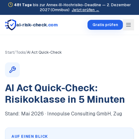
481
Tage
bis zur Annex-III-Hochrisiko-Deadline — 2. Dezember
2027 (Omnibus)
Jetzt prüfen →
ai-risk-check
.com
Gratis prüfen
Start
/
Tools
/
AI Act Quick-Check
AI Act Quick-Check:
Risikoklasse in 5 Minuten
Stand:
Mai 2026
· Innopulse Consulting GmbH, Zug
AUF EINEN BLICK