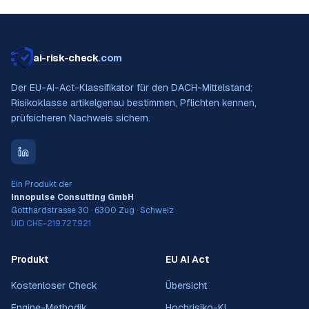
ai-risk-check
.com
Der EU-AI-Act-Klassifikator für den DACH-Mittelstand:
Risikoklasse artikelgenau bestimmen, Pflichten kennen,
prüfsicheren Nachweis sichern.
Ein Produkt der
Innopulse Consulting GmbH
Gotthardstrasse 30 · 6300 Zug · Schweiz
UID CHE-219.727.921
Produkt
EU AI Act
Kostenloser Check
Übersicht
Engine-Methodik
Hochrisiko-KI