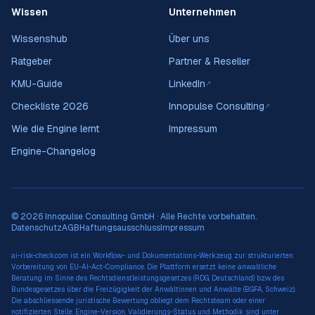
Wissen
Unternehmen
Wissenshub
Über uns
Ratgeber
Partner & Reseller
KMU-Guide
LinkedIn
↗
Checkliste 2026
Innopulse Consulting
↗
Wie die Engine lernt
Impressum
Engine-Changelog
© 2026 Innopulse Consulting GmbH · Alle Rechte vorbehalten.
Datenschutz
AGB
Haftungsausschluss
Impressum
ai-risk-check.com ist ein Workflow- und Dokumentations-Werkzeug zur strukturierten
Vorbereitung von EU-AI-Act-Compliance. Die Plattform ersetzt keine anwaltliche
Beratung im Sinne des Rechtsdienstleistungsgesetzes (RDG, Deutschland) bzw. des
Bundesgesetzes über die Freizügigkeit der Anwältinnen und Anwälte (BGFA, Schweiz).
Die abschliessende juristische Bewertung obliegt dem Rechtsteam oder einer
notifizierten Stelle. Engine-Version, Validierungs-Status und Methodik sind unter