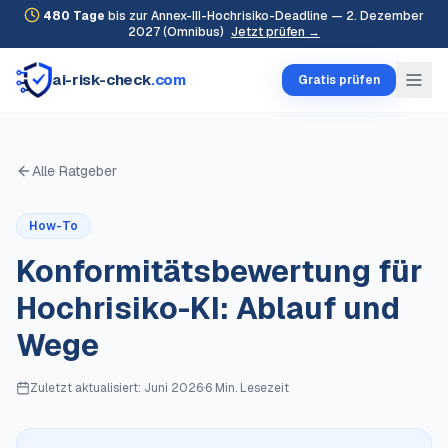
480
Tage
bis zur Annex-III-Hochrisiko-Deadline — 2. Dezember
2027 (Omnibus)
Jetzt prüfen →
ai-risk-check
.com
Gratis prüfen
Alle Ratgeber
How-To
Konformitätsbewertung für
Hochrisiko-KI: Ablauf und
Wege
Zuletzt aktualisiert:
Juni 2026
·
6 Min.
Lesezeit