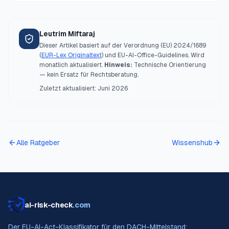
Leutrim Miftaraj
Dieser Artikel basiert auf der Verordnung (EU) 2024/1689
(
EUR-Lex Originaltext
) und EU-AI-Office-Guidelines. Wird
monatlich aktualisiert.
Hinweis:
Technische Orientierung
— kein Ersatz für Rechtsberatung.
Zuletzt aktualisiert:
Juni 2026
Alle Ratgeber
Wissenshub
ai-risk-check
.com
Der EU-AI-Act-Klassifikator für den DACH-Mittelstand: