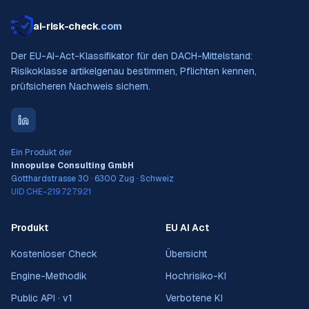
ai-risk-check
.com
Der EU-AI-Act-Klassifikator für den DACH-Mittelstand:
Risikoklasse artikelgenau bestimmen, Pflichten kennen,
prüfsicheren Nachweis sichern.
Ein Produkt der
Innopulse Consulting GmbH
Gotthardstrasse 30 · 6300 Zug · Schweiz
UID CHE-219.727.921
Produkt
EU AI Act
Kostenloser Check
Übersicht
Engine-Methodik
Hochrisiko-KI
Public API · v1
Verbotene KI