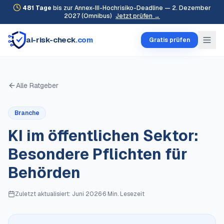
481
Tage
bis zur Annex-III-Hochrisiko-Deadline — 2. Dezember
2027 (Omnibus)
Jetzt prüfen →
ai-risk-check
.com
Gratis prüfen
Alle Ratgeber
Branche
KI im öffentlichen Sektor:
Besondere Pflichten für
Behörden
Zuletzt aktualisiert:
Juni 2026
·
6 Min.
Lesezeit