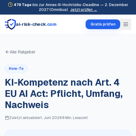
479
Tage
bis zur Annex-III-Hochrisiko-Deadline — 2. Dezember
2027 (Omnibus)
Jetzt prüfen →
ai-risk-check
.com
Gratis prüfen
Alle Ratgeber
How-To
KI-Kompetenz nach Art. 4
EU AI Act: Pflicht, Umfang,
Nachweis
Zuletzt aktualisiert:
Juni 2026
·
8 Min.
Lesezeit