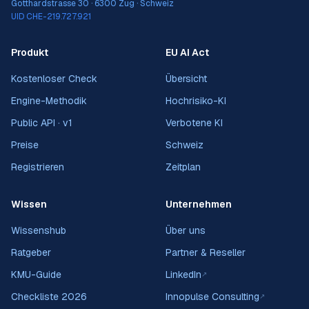
Gotthardstrasse 30 · 6300 Zug · Schweiz
UID CHE-219.727.921
Produkt
EU AI Act
Kostenloser Check
Übersicht
Engine-Methodik
Hochrisiko-KI
Public API · v1
Verbotene KI
Preise
Schweiz
Registrieren
Zeitplan
Wissen
Unternehmen
Wissenshub
Über uns
Ratgeber
Partner & Reseller
KMU-Guide
LinkedIn
↗
Checkliste 2026
Innopulse Consulting
↗