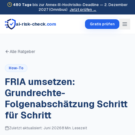
480
Tage
bis zur Annex-III-Hochrisiko-Deadline — 2. Dezember
2027 (Omnibus)
Jetzt prüfen →
ai-risk-check
.com
Gratis prüfen
Alle Ratgeber
How-To
FRIA umsetzen:
Grundrechte-
Folgenabschätzung Schritt
für Schritt
Zuletzt aktualisiert:
Juni 2026
·
8 Min.
Lesezeit