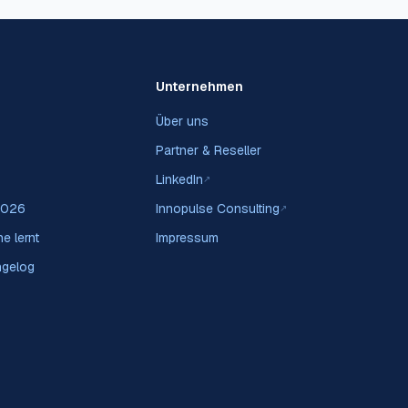
Unternehmen
Über uns
Partner & Reseller
LinkedIn
↗
2026
Innopulse Consulting
↗
e lernt
Impressum
ngelog