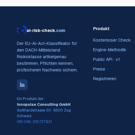
Produkt
ai-risk-check
.com
Kostenloser Check
Der EU-AI-Act-Klassifikator für
Engine-Methodik
den DACH-Mittelstand:
Risikoklasse artikelgenau
Public API · v1
bestimmen, Pflichten kennen,
Preise
prüfsicheren Nachweis sichern.
Registrieren
Ein Produkt der
Innopulse Consulting GmbH
Gotthardstrasse 30 · 6300 Zug ·
Schweiz
UID CHE-219.727.921