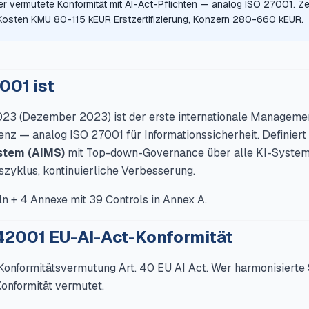
aber vermutete Konformität mit AI-Act-Pflichten — analog ISO 27001. Ze
Kosten KMU 80-115 kEUR Erstzertifizierung, Konzern 280-660 kEUR.
001 ist
3 (Dezember 2023) ist der erste internationale Managemen
genz — analog ISO 27001 für Informationssicherheit. Definiert
tem (AIMS)
mit Top-down-Governance über alle KI-Systeme
zyklus, kontinuierliche Verbesserung.
n + 4 Annexe mit 39 Controls in Annex A.
 42001 EU-AI-Act-Konformität
Konformitätsvermutung Art. 40 EU AI Act. Wer harmonisierte 
onformität vermutet.