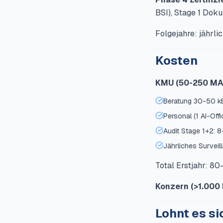
BSI), Stage 1 Dok
Folgejahre: jährli
Kosten
KMU (50-250 MA,
Beratung 30-50 k
Personal (1 AI-Of
Audit Stage 1+2: 
Jährliches Surveil
Total Erstjahr: 80
Konzern (>1.000
Lohnt es si