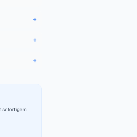
+
+
+
t sofortigem