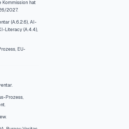
ie Kommission hat
26/2027.
tar (A.6.2.6), AI-
I-Literacy (A.4.4),
Prozess, EU-
entar.
us-Prozess,
nt.
ew.
A, Bureau Veritas,