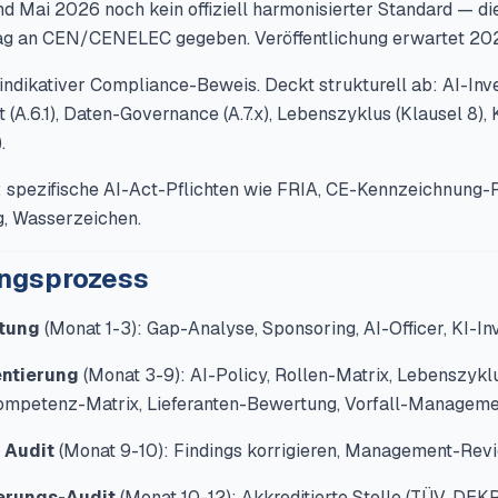
nd Mai 2026 noch kein offiziell harmonisierter Standard — d
ag an CEN/CENELEC gegeben. Veröffentlichung erwartet 20
 indikativer Compliance-Beweis. Deckt strukturell ab: AI-Inven
A.6.1), Daten-Governance (A.7.x), Lebenszyklus (Klausel 8), K
.
spezifische AI-Act-Pflichten wie FRIA, CE-Kennzeichnung-
, Wasserzeichen.
ungsprozess
itung
(Monat 1-3): Gap-Analyse, Sponsoring, AI-Officer, KI-Inv
ntierung
(Monat 3-9): AI-Policy, Rollen-Matrix, Lebenszykl
Kompetenz-Matrix, Lieferanten-Bewertung, Vorfall-Manageme
 Audit
(Monat 9-10): Findings korrigieren, Management-Revi
ierungs-Audit
(Monat 10-12): Akkreditierte Stelle (TÜV, DEKR