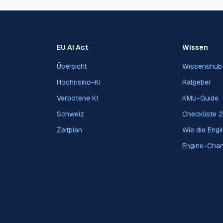
EU AI Act
Wissen
Übersicht
Wissenshub
Hochrisiko-KI
Ratgeber
Verbotene KI
KMU-Guide
Schweiz
Checkliste 
Zeitplan
Wie die Engin
Engine-Cha