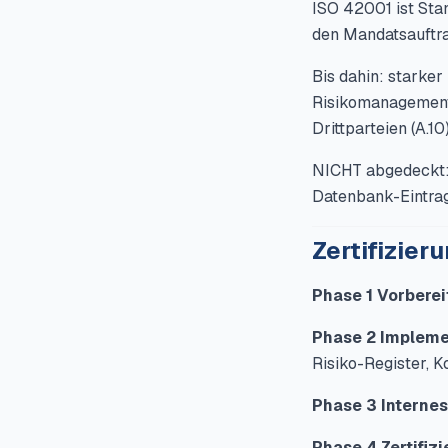
ISO 42001 ist Sta
den Mandatsauftr
Bis dahin: starker
Risikomanagement (
Drittparteien (A.10)
NICHT abgedeckt: 
Datenbank-Eintrag
Zertifizier
Phase 1 Vorbere
Phase 2 Impleme
Risiko-Register, 
Phase 3 Internes
Phase 4 Zertifiz