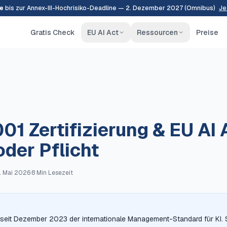
e
bis zur Annex-III-Hochrisiko-Deadline — 2. Dezember 2027 (Omnibus)
Je
Gratis Check
EU AI Act
Ressourcen
Preise
01 Zertifizierung & EU AI 
oder Pflicht
. Mai 2026
·
8 Min
Lesezeit
seit Dezember 2023 der internationale Management-Standard für KI. Si