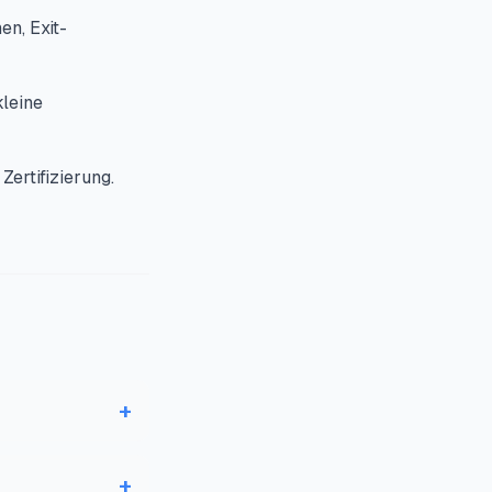
en, Exit-
kleine
ertifizierung.
+
+