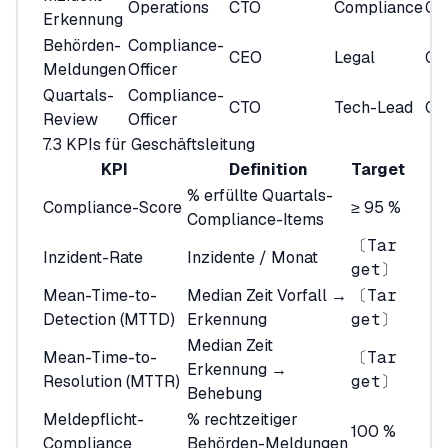
Operations
CTO
Compliance
Ge
Erkennung
Behörden-
Compliance-
CEO
Legal
Ge
Meldungen
Officer
Quartals-
Compliance-
CTO
Tech-Lead
Ge
Review
Officer
7.3 KPIs für Geschäftsleitung
KPI
Definition
Target
% erfüllte Quartals-
Compliance-Score
≥ 95 %
Compliance-Items
〔Tar
Inzident-Rate
Inzidente / Monat
get〕
Mean-Time-to-
Median Zeit Vorfall →
〔Tar
Detection (MTTD)
Erkennung
get〕
Median Zeit
Mean-Time-to-
〔Tar
Erkennung →
Resolution (MTTR)
get〕
Behebung
Meldepflicht-
% rechtzeitiger
100 %
Compliance
Behörden-Meldungen