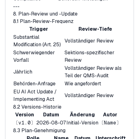
---
8. Plan-Review und -Update
8.1 Plan-Review-Frequenz
Trigger
Review-Tiefe
Substantial
Vollständiger Review
Modification (Art. 25)
Schwerwiegender
Sektions-spezifischer
Vorfall
Review
Vollständiger Review als
Jährlich
Teil der QMS-Audit
Behörden-Anfrage
Wie angefordert
EU AI Act Update /
Vollständiger Review
Implementing Act
8.2 Versions-Historie
Version
Datum
Änderung
Autor
〔v1.0〕
2026-08-07
Initial-Version
〔Name〕
8.3 Plan-Genehmigung
Rolle
Name
Datum
Unterschrift