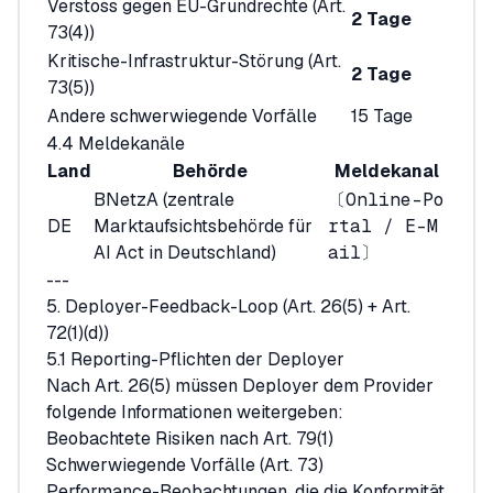
Verstoss gegen EU-Grundrechte (Art.
2 Tage
73(4))
Kritische-Infrastruktur-Störung (Art.
2 Tage
73(5))
Andere schwerwiegende Vorfälle
15 Tage
4.4 Meldekanäle
Land
Behörde
Meldekanal
BNetzA (zentrale
〔Online-Po
DE
Marktaufsichtsbehörde für
rtal / E-M
AI Act in Deutschland)
ail〕
---
5. Deployer-Feedback-Loop (Art. 26(5) + Art.
72(1)(d))
5.1 Reporting-Pflichten der Deployer
Nach Art. 26(5) müssen Deployer dem Provider
folgende Informationen weitergeben:
Beobachtete Risiken nach Art. 79(1)
Schwerwiegende Vorfälle (Art. 73)
Performance-Beobachtungen, die die Konformität