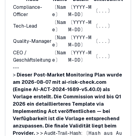
Compliance-
〔Nam
〔YYYY-M
〔...〕
Officer
e〕
M-DD〕
〔Nam
〔YYYY-M
Tech-Lead
〔...〕
e〕
M-DD〕
〔Nam
〔YYYY-M
Quality-Manager
〔...〕
e〕
M-DD〕
CEO /
〔Nam
〔YYYY-M
〔...〕
Geschäftsleitung
e〕
M-DD〕
---
>
Dieser Post-Market Monitoring Plan wurde
am 2026-08-07 mit ai-risk-check.com
(Engine AI-ACT-2024-1689-v5.40.0) als
Vorlage erstellt. Die Commission wird bis Q1
2026 ein detaillierteres Template via
Implementing Act veröffentlichen — bei
Verfügbarkeit ist die Vorlage entsprechend
anzupassen. Die finale Validität liegt beim
Provider.
> > Audit-Trail-Hash:
〔Hash aus Au