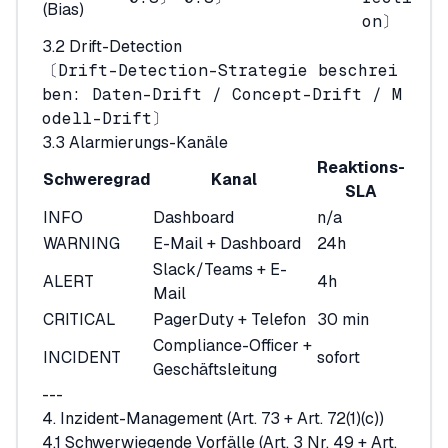
(Bias)
on〕
3.2 Drift-Detection
〔Drift-Detection-Strategie beschrei
ben: Daten-Drift / Concept-Drift / M
odell-Drift〕
3.3 Alarmierungs-Kanäle
Reaktions-
Schweregrad
Kanal
SLA
INFO
Dashboard
n/a
WARNING
E-Mail + Dashboard
24h
Slack/Teams + E-
ALERT
4h
Mail
CRITICAL
PagerDuty + Telefon
30 min
Compliance-Officer +
INCIDENT
sofort
Geschäftsleitung
---
4. Inzident-Management (Art. 73 + Art. 72(1)(c))
4.1 Schwerwiegende Vorfälle (Art. 3 Nr. 49 + Art.