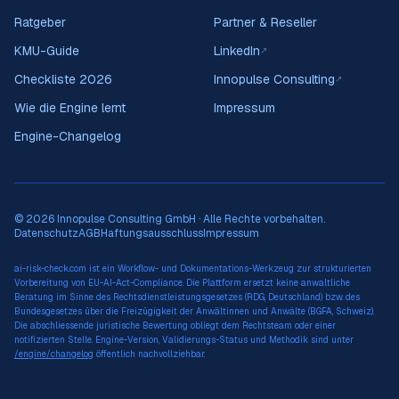
Ratgeber
Partner & Reseller
KMU-Guide
LinkedIn
↗
Checkliste 2026
Innopulse Consulting
↗
Wie die Engine lernt
Impressum
Engine-Changelog
© 2026 Innopulse Consulting GmbH · Alle Rechte vorbehalten.
Datenschutz
AGB
Haftungsausschluss
Impressum
ai-risk-check.com ist ein Workflow- und Dokumentations-Werkzeug zur strukturierten
Vorbereitung von EU-AI-Act-Compliance. Die Plattform ersetzt keine anwaltliche
Beratung im Sinne des Rechtsdienstleistungsgesetzes (RDG, Deutschland) bzw. des
Bundesgesetzes über die Freizügigkeit der Anwältinnen und Anwälte (BGFA, Schweiz).
Die abschliessende juristische Bewertung obliegt dem Rechtsteam oder einer
notifizierten Stelle. Engine-Version, Validierungs-Status und Methodik sind unter
/engine/changelog
öffentlich nachvollziehbar.