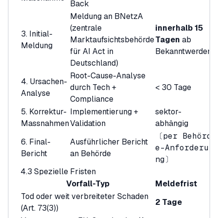
Back
Meldung an BNetzA
(zentrale
innerhalb 15
3. Initial-
Marktaufsichtsbehörde
Tagen
ab
Meldung
für AI Act in
Bekanntwerden
Deutschland)
Root-Cause-Analyse
4. Ursachen-
durch Tech +
< 30 Tage
Analyse
Compliance
5. Korrektur-
Implementierung +
sektor-
Massnahmen
Validation
abhängig
〔per Behörd
6. Final-
Ausführlicher Bericht
e-Anforderu
Bericht
an Behörde
ng〕
4.3 Spezielle Fristen
Vorfall-Typ
Meldefrist
Tod oder weit verbreiteter Schaden
2 Tage
(Art. 73(3))