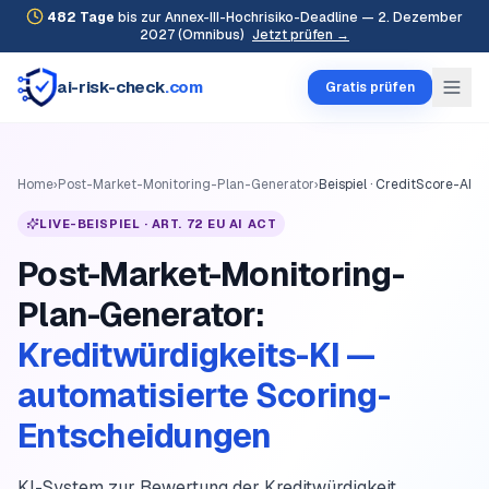
482
Tage
bis zur Annex-III-Hochrisiko-Deadline — 2. Dezember
2027 (Omnibus)
Jetzt prüfen →
ai-risk-check
.com
Gratis prüfen
Home
›
Post-Market-Monitoring-Plan-Generator
›
Beispiel ·
CreditScore-AI
LIVE-BEISPIEL ·
ART. 72 EU AI ACT
Post-Market-Monitoring-
Plan-Generator
:
Kreditwürdigkeits-KI —
automatisierte Scoring-
Entscheidungen
KI-System zur Bewertung der Kreditwürdigkeit