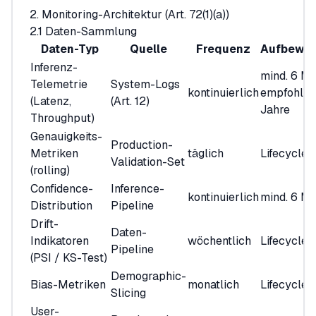
2. Monitoring-Architektur (Art. 72(1)(a))
2.1 Daten-Sammlung
Daten-Typ
Quelle
Frequenz
Aufbewa
Inferenz-
mind. 6 Mo
Telemetrie
System-Logs
kontinuierlich
empfohlen
(Latenz,
(Art. 12)
Jahre
Throughput)
Genauigkeits-
Production-
Metriken
täglich
Lifecycle
Validation-Set
(rolling)
Confidence-
Inference-
kontinuierlich
mind. 6 M
Distribution
Pipeline
Drift-
Daten-
Indikatoren
wöchentlich
Lifecycle
Pipeline
(PSI / KS-Test)
Demographic-
Bias-Metriken
monatlich
Lifecycle
Slicing
User-