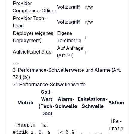
Provider
Vollzugriff
r/w
Compliance-Officer
Provider Tech-
Vollzugriff
r/w
Lead
Deployer (eigenes
Eigene
r
Deployment)
Telemetrie
Auf Anfrage
Aufsichtsbehörde
r
(Art. 21)
---
3. Performance-Schwellenwerte und Alarme (Art.
72(1)(b))
3.1 Performance-Schwellenwerte
Soll-
Wert
Alarm-
Eskalations-
Metrik
Aktion
(Tech-
Schwelle
Schwelle
Doc)
〔Re-
〔Hauptm
〔z.
Train
etrik z.
B. ≥
〔< 0.9