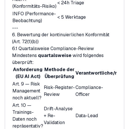
< 24h Triage
(Konformitäts-Risiko)
INFO (Performance-
< 5 Werktage
Beobachtung)
---
6. Bewertung der kontinuierlichen Konformität
(Art. 72(1)(b))
6.1 Quartalsweise Compliance-Review
Mindestens
quartalsweise
wird folgendes
überprüft:
Anforderung
Methode der
Verantwortliche/r
(EU AI Act)
Überprüfung
Art. 9 — Risk
Risk-Register-
Compliance-
Management
Review
Officer
noch aktuell?
Art. 10 —
Drift-Analyse
Trainings-
+ Re-
Data-Lead
Daten noch
Validation
repräsentativ?