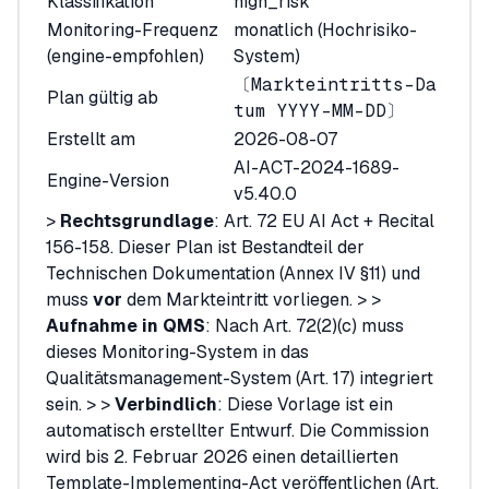
Klassifikation
high_risk
Monitoring-Frequenz
monatlich (Hochrisiko-
(engine-empfohlen)
System)
〔Markteintritts-Da
Plan gültig ab
tum YYYY-MM-DD〕
Erstellt am
2026-08-07
AI-ACT-2024-1689-
Engine-Version
v5.40.0
>
Rechtsgrundlage
: Art. 72 EU AI Act + Recital
156-158. Dieser Plan ist Bestandteil der
Technischen Dokumentation (Annex IV §11) und
muss
vor
dem Markteintritt vorliegen. > >
Aufnahme in QMS
: Nach Art. 72(2)(c) muss
dieses Monitoring-System in das
Qualitätsmanagement-System (Art. 17) integriert
sein. > >
Verbindlich
: Diese Vorlage ist ein
automatisch erstellter Entwurf. Die Commission
wird bis 2. Februar 2026 einen detaillierten
Template-Implementing-Act veröffentlichen (Art.