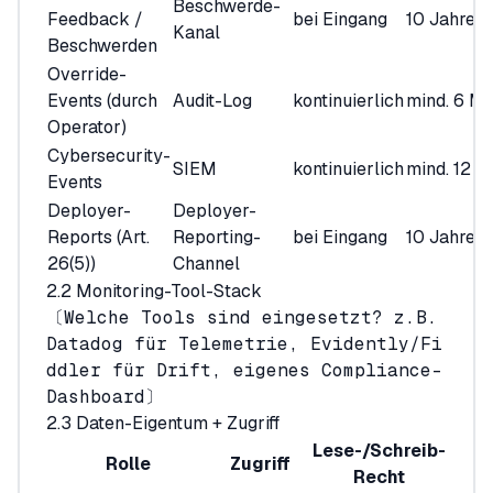
Beschwerde-
Feedback /
bei Eingang
10 Jahre
Kanal
Beschwerden
Override-
Events (durch
Audit-Log
kontinuierlich
mind. 6 M
Operator)
Cybersecurity-
SIEM
kontinuierlich
mind. 12 
Events
Deployer-
Deployer-
Reports (Art.
Reporting-
bei Eingang
10 Jahre
26(5))
Channel
2.2 Monitoring-Tool-Stack
〔Welche Tools sind eingesetzt? z.B.
Datadog für Telemetrie, Evidently/Fi
ddler für Drift, eigenes Compliance-
Dashboard〕
2.3 Daten-Eigentum + Zugriff
Lese-/Schreib-
Rolle
Zugriff
Recht