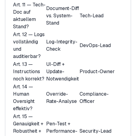
Art. 11 — Tech-
Document-Diff
Doc auf
vs. System-
Tech-Lead
aktuellem
Stand
Stand?
Art. 12 — Logs
vollständig
Log-Integrity-
DevOps-Lead
und
Check
auditierbar?
Art. 13 —
UI-Diff +
Instructions
Update-
Product-Owner
noch korrekt?
Notwendigkeit
Art. 14 —
Human
Override-
Compliance-
Oversight
Rate-Analyse
Officer
effektiv?
Art. 15 —
Genauigkeit +
Pen-Test +
Robustheit +
Performance-
Security-Lead