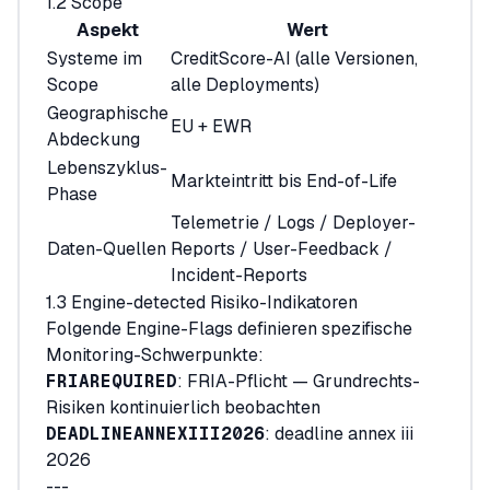
1.2 Scope
Aspekt
Wert
Systeme im
CreditScore-AI (alle Versionen,
Scope
alle Deployments)
Geographische
EU + EWR
Abdeckung
Lebenszyklus-
Markteintritt bis End-of-Life
Phase
Telemetrie / Logs / Deployer-
Daten-Quellen
Reports / User-Feedback /
Incident-Reports
1.3 Engine-detected Risiko-Indikatoren
Folgende Engine-Flags definieren spezifische
Monitoring-Schwerpunkte:
FRIA
REQUIRED
: FRIA-Pflicht — Grundrechts-
Risiken kontinuierlich beobachten
DEADLINE
ANNEX
III
2026
: deadline annex iii
2026
---