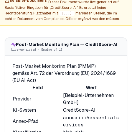
Beispiel-Dokument:
Dieses Dokument wurde live generiert auf
Basis fiktiver Eingaben für „
CreditScore-AI
". Es ersetzt keine
Rechtsberatung. Platzhalter mit
〔...〕
markieren Stellen, die im
echten Dokument vom Compliance-Officer ergänzt werden müssen.
Post-Market Monitoring Plan — CreditScore-AI
Live-generated · Engine v4.15
Post-Market Monitoring Plan (PMMP)
gemäss Art. 72 der Verordnung (EU) 2024/1689
(EU AI Act)
Feld
Wert
[Beispiel-Unternehmen
Provider
GmbH]
KI-System
CreditScore-AI
annex
iii
5
essential
s
Annex-Pfad
ervices