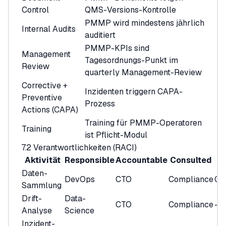
Control
QMS-Versions-Kontrolle
PMMP wird mindestens jährlich
Internal Audits
auditiert
PMMP-KPIs sind
Management
Tagesordnungs-Punkt im
Review
quarterly Management-Review
Corrective +
Inzidenten triggern CAPA-
Preventive
Prozess
Actions (CAPA)
Training für PMMP-Operatoren
Training
ist Pflicht-Modul
7.2 Verantwortlichkeiten (RACI)
Aktivität
Responsible
Accountable
Consulted
Daten-
DevOps
CTO
Compliance
Ge
Sammlung
Drift-
Data-
CTO
Compliance
—
Analyse
Science
Inzident-