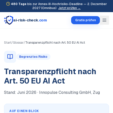
480
Tage
bis zur Annex-III-Hochrisiko-Deadline — 2. Dezember
2027 (Omnibus)
Jetzt prüfen →
ai-risk-check
.com
Gratis prüfen
Start
/
Glossar
/
Transparenzpflicht nach Art. 50 EU AI Act
Begrenztes Risiko
Transparenzpflicht nach
Art. 50 EU AI Act
Stand:
Juni 2026
· Innopulse Consulting GmbH, Zug
AUF EINEN BLICK