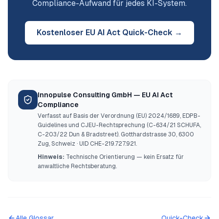
Compliance-Aufwand für jedes KI-System.
Kostenloser EU AI Act Quick-Check →
Innopulse Consulting GmbH — EU AI Act
Compliance
Verfasst auf Basis der Verordnung (EU) 2024/1689, EDPB-
Guidelines und CJEU-Rechtsprechung (C-634/21 SCHUFA,
C-203/22 Dun & Bradstreet). Gotthardstrasse 30, 6300
Zug, Schweiz · UID CHE-219.727.921.
Hinweis:
Technische Orientierung — kein Ersatz für
anwaltliche Rechtsberatung.
Alle Glossar
Quick-Check