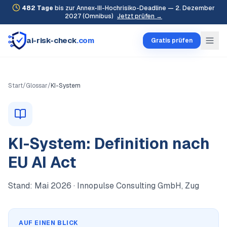
482
Tage
bis zur Annex-III-Hochrisiko-Deadline — 2. Dezember
2027 (Omnibus)
Jetzt prüfen →
ai-risk-check
.com
Gratis prüfen
Start
/
Glossar
/
KI-System
KI-System: Definition nach
EU AI Act
Stand:
Mai 2026
· Innopulse Consulting GmbH, Zug
AUF EINEN BLICK