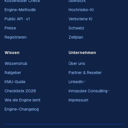
Kostenloser Check
Übersicht
Engine-Methodik
Hochrisiko-KI
Public API · v1
Verbotene KI
Preise
Schweiz
Registrieren
Zeitplan
Wissen
Unternehmen
Wissenshub
Über uns
Ratgeber
Partner & Reseller
KMU-Guide
LinkedIn
↗
Checkliste 2026
Innopulse Consulting
↗
Wie die Engine lernt
Impressum
Engine-Changelog