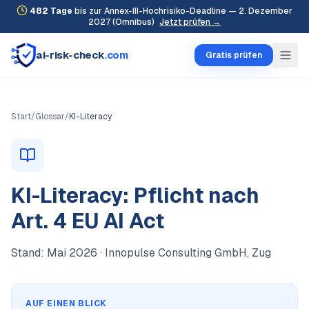
482
Tage
bis zur Annex-III-Hochrisiko-Deadline — 2. Dezember
2027 (Omnibus)
Jetzt prüfen →
ai-risk-check
.com
Gratis prüfen
Start
/
Glossar
/
KI-Literacy
KI-Literacy: Pflicht nach
Art. 4 EU AI Act
Stand:
Mai 2026
· Innopulse Consulting GmbH, Zug
AUF EINEN BLICK