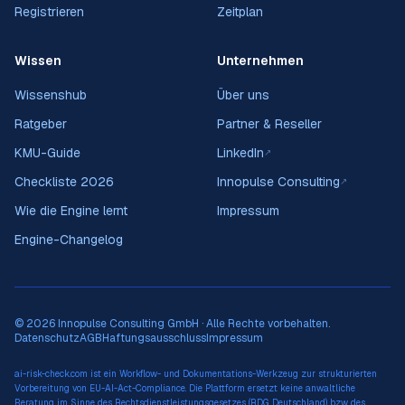
Registrieren
Zeitplan
Wissen
Unternehmen
Wissenshub
Über uns
Ratgeber
Partner & Reseller
KMU-Guide
LinkedIn
↗
Checkliste 2026
Innopulse Consulting
↗
Wie die Engine lernt
Impressum
Engine-Changelog
© 2026 Innopulse Consulting GmbH · Alle Rechte vorbehalten.
Datenschutz
AGB
Haftungsausschluss
Impressum
ai-risk-check.com ist ein Workflow- und Dokumentations-Werkzeug zur strukturierten
Vorbereitung von EU-AI-Act-Compliance. Die Plattform ersetzt keine anwaltliche
Beratung im Sinne des Rechtsdienstleistungsgesetzes (RDG, Deutschland) bzw. des