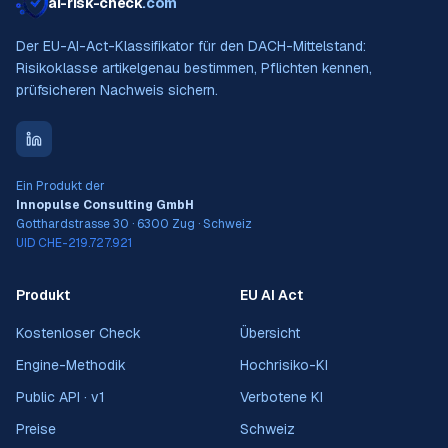
ai-risk-check
.com
Der EU-AI-Act-Klassifikator für den DACH-Mittelstand:
Risikoklasse artikelgenau bestimmen, Pflichten kennen,
prüfsicheren Nachweis sichern.
Ein Produkt der
Innopulse Consulting GmbH
Gotthardstrasse 30 · 6300 Zug · Schweiz
UID CHE-219.727.921
Produkt
EU AI Act
Kostenloser Check
Übersicht
Engine-Methodik
Hochrisiko-KI
Public API · v1
Verbotene KI
Preise
Schweiz