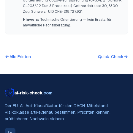
Guidelines und CJEU-Rechtsprechung (C-634/21 SCHUFA,
C-203/22 Dun & Bradstreet). Gotthardstrasse 30, 6300
Zug, Schweiz · UID CHE-219.727.921.
Hinweis:
Technische Orientierung — kein Ersatz für
anwaltliche Rechtsberatung.
Alle Fristen
Quick-Check
ai-risk-check
.com
Der EU-AI-Act-Klassifikator für den DACH-Mittelstand:
Risikoklasse artikelgenau bestimmen, Pflichten kennen,
prüfsicheren Nachweis sichern.