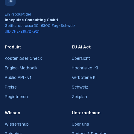
Ein Produkt der
Innopulse Consulting GmbH
Gotthardstrasse 30 · 6300 Zug · Schweiz
UID CHE-219.727.921
Produkt
EU AI Act
Kostenloser Check
Übersicht
Engine-Methodik
Hochrisiko-KI
Public API · v1
Verbotene KI
Preise
Schweiz
Registrieren
Zeitplan
Wissen
Unternehmen
Wissenshub
Über uns
Ratgeber
Partner & Reseller