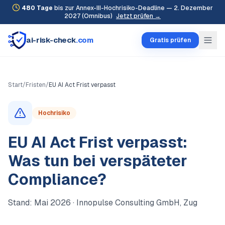
480
Tage
bis zur Annex-III-Hochrisiko-Deadline — 2. Dezember
2027 (Omnibus)
Jetzt prüfen →
ai-risk-check
.com
Gratis prüfen
Start
/
Fristen
/
EU AI Act Frist verpasst
Hochrisiko
EU AI Act Frist verpasst:
Was tun bei verspäteter
Compliance?
Stand:
Mai 2026
· Innopulse Consulting GmbH, Zug