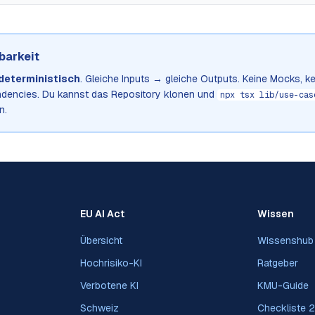
barkeit
deterministisch
. Gleiche Inputs → gleiche Outputs. Keine Mocks, ke
encies. Du kannst das Repository klonen und
npx tsx lib/use-cas
n.
EU AI Act
Wissen
Übersicht
Wissenshub
Hochrisiko-KI
Ratgeber
Verbotene KI
KMU-Guide
Schweiz
Checkliste 