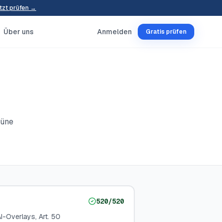
tzt prüfen →
Über uns
Anmelden
Gratis prüfen
rüne
520
/
520
I-Overlays, Art. 50