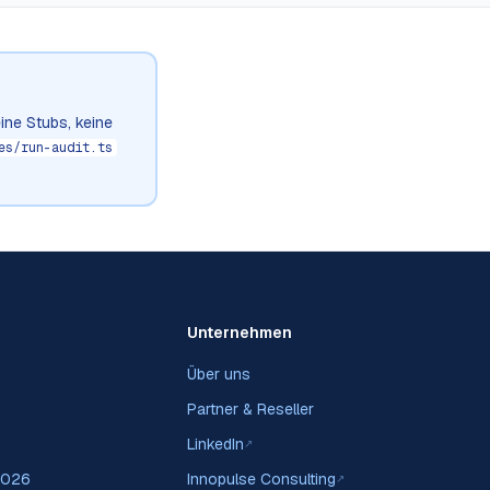
ine Stubs, keine
es/run-audit.ts
Unternehmen
Über uns
Partner & Reseller
LinkedIn
↗
2026
Innopulse Consulting
↗