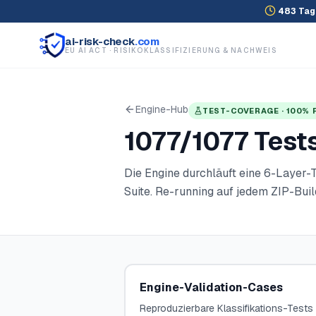
483
Tag
ai-risk-check
.com
EU AI ACT · RISIKOKLASSIFIZIERUNG & NACHWEIS
Engine-Hub
TEST-COVERAGE · 100% 
1077
/
1077
Test
Die Engine durchläuft eine 6-Layer
Suite. Re-running auf jedem ZIP-Buil
Engine-Validation-Cases
Reproduzierbare Klassifikations-Tests 