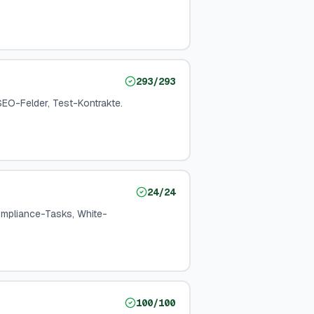
293
/
293
SEO-Felder, Test-Kontrakte.
24
/
24
ompliance-Tasks, White-
100
/
100