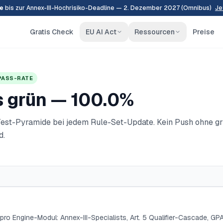
e
bis zur Annex-III-Hochrisiko-Deadline — 2. Dezember 2027 (Omnibus)
Je
Gratis Check
EU AI Act
Ressourcen
Preise
PASS-RATE
s grün —
100.0
%
-Test-Pyramide bei jedem Rule-Set-Update. Kein Push ohne g
d.
pro Engine-Modul: Annex-III-Specialists, Art. 5 Qualifier-Cascade, GPA