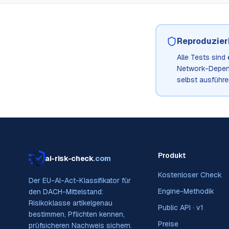
Reproduzier
Alle Tests sind
Network-Depend
selbst ausführe
Produkt
ai-risk-check
.com
Kostenloser Check
Der EU-AI-Act-Klassifikator für
Engine-Methodik
den DACH-Mittelstand:
Risikoklasse artikelgenau
Public API · v1
bestimmen, Pflichten kennen,
Preise
prüfsicheren Nachweis sichern.