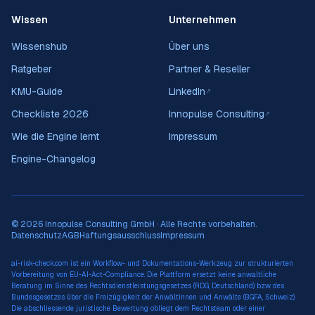
Wissen
Unternehmen
Wissenshub
Über uns
Ratgeber
Partner & Reseller
KMU-Guide
LinkedIn
↗
Checkliste 2026
Innopulse Consulting
↗
Wie die Engine lernt
Impressum
Engine-Changelog
© 2026 Innopulse Consulting GmbH · Alle Rechte vorbehalten.
Datenschutz
AGB
Haftungsausschluss
Impressum
ai-risk-check.com ist ein Workflow- und Dokumentations-Werkzeug zur strukturierten
Vorbereitung von EU-AI-Act-Compliance. Die Plattform ersetzt keine anwaltliche
Beratung im Sinne des Rechtsdienstleistungsgesetzes (RDG, Deutschland) bzw. des
Bundesgesetzes über die Freizügigkeit der Anwältinnen und Anwälte (BGFA, Schweiz).
Die abschliessende juristische Bewertung obliegt dem Rechtsteam oder einer