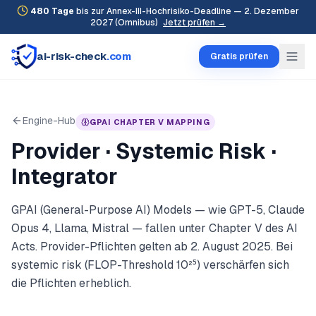
480
Tage
bis zur Annex-III-Hochrisiko-Deadline — 2. Dezember
2027 (Omnibus)
Jetzt prüfen →
ai-risk-check
.com
Gratis prüfen
Engine-Hub
GPAI CHAPTER V MAPPING
Provider · Systemic Risk ·
Integrator
GPAI (General-Purpose AI) Models — wie GPT-5, Claude
Opus 4, Llama, Mistral — fallen unter Chapter V des AI
Acts. Provider-Pflichten gelten ab 2. August 2025. Bei
systemic risk (FLOP-Threshold 10²⁵) verschärfen sich
die Pflichten erheblich.