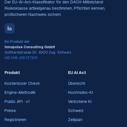
Der EU-AI-Act-Klassifikator für den DACH-Mittelstand:
Risikoklasse artikelgenau bestimmen, Pflichten kennen,
prüfsicheren Nachweis sichern.
Ein Produkt der
Innopulse Consulting GmbH
Gotthardstrasse 30 · 6300 Zug · Schweiz
UID CHE-219.727.921
Produkt
EU AI Act
Kostenloser Check
Übersicht
Engine-Methodik
Hochrisiko-KI
Public API · v1
Verbotene KI
Preise
Schweiz
Registrieren
Zeitplan