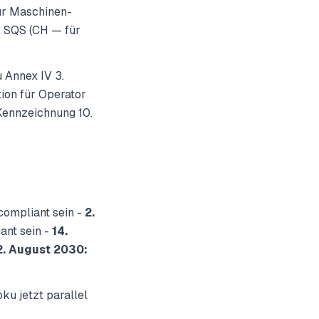
für Maschinen-
, SQS (CH — für
 Annex IV 3.
tion für Operator
E-Kennzeichnung 10.
compliant sein -
2.
ant sein -
14.
2. August 2030:
u jetzt parallel