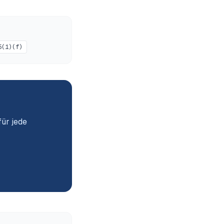
5(1)(f)
ür jede