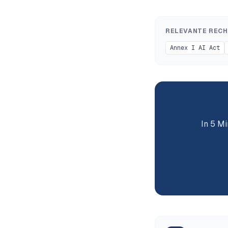
RELEVANTE REC
Annex I AI Act
In 5 M