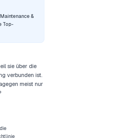
 Maintenance &
ie Top-
il sie über die
g verbunden ist.
dagegen meist nur
?
die
htlinie