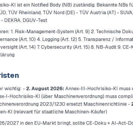
siko-KI ist ein Notified Body (NB) zuständig. Bekannte NBs 
SÜD, TÜV Rheinland, TÜV Nord (DE) - TÜV Austria (AT) - SUVA
 - DEKRA, DGUV-Test
hren: 1. Risk-Management-System (Art. 9) 2. Technische Doku
rnance (Art. 10) 4. Logging (Art. 12) 5. Transparenz / Informa
versight (Art. 14) 7. Cybersecurity (Art. 15) 8. NB-Audit 9. C
klärung
isten
 wichtig: -
2. August 2026:
Annex-III-Hochrisiko-KI muss 
x-I-Hochrisiko-KI (über Maschinenverordnung) muss compli
hinenverordnung 2023/1230 ersetzt Maschinenrichtlinie -
n-KI (relevant für staatliche Maschinen-Käufer)
/2027 in den EU-Markt bringt, sollte CE-Doku + AI-Act-Dok