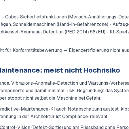
: - Cobot-Sicherheitsfunktionen (Mensch-Annäherungs-Detect
 Sägen, Schneidemaschinen (Hand-in-Gefahrenzone) - Aufzug
ckkessel-Anomalie-Detection (PED 2014/68/EU) - KI-Spiel
ht für Konformitätsbewertung — Eigenzertifizierung nicht aus
Maintenance: meist nicht Hochrisiko
ance, Vibrations-Anomalie-Detection und Wartungs-Vorhersa
omponente und damit minimal-risk. Begründung: das System
aber stoppt nicht selbst die Maschine bei Gefahr.
redictive-Maintenance-KI auch Notabschaltung auslöst, kippt
rennung in der Architektur ist Compliance-relevant.
-Control-Vision (Defekt-Sortierung am Fliessband ohne Perso