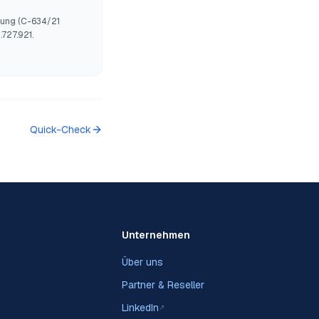
hung (C-634/21
727.921.
Quick-Check
Unternehmen
Über uns
Partner & Reseller
LinkedIn
↗