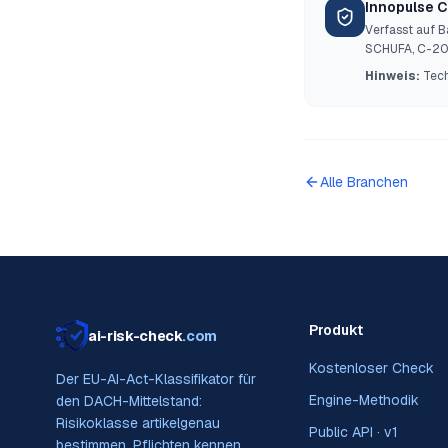
Innopulse 
Verfasst auf 
SCHUFA, C-203
Hinweis:
Tech
Alle Branchen
Produkt
ai-risk-check
.com
Kostenloser Check
Der EU-AI-Act-Klassifikator für
Engine-Methodik
den DACH-Mittelstand:
Risikoklasse artikelgenau
Public API · v1
bestimmen, Pflichten kennen,