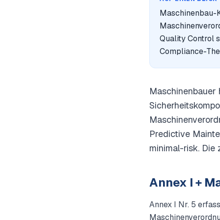
Maschinenbau-KI 
Maschinenverord
Quality Control 
Compliance-The
Maschinenbauer h
Sicherheitskompon
Maschinenverordn
Predictive Maint
minimal-risk. Die 
Annex I + 
Annex I Nr. 5 erfa
Maschinenverordnun