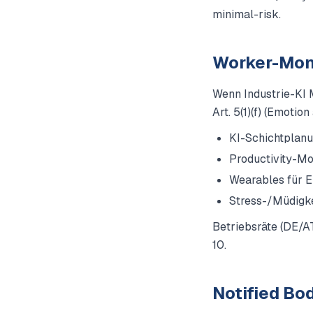
minimal-risk.
Worker-Monit
Wenn Industrie-KI 
Art. 5(1)(f) (Emotio
KI-Schichtplanun
Productivity-Mon
Wearables für E
Stress-/Müdigkei
Betriebsräte (DE/AT
10.
Notified Bo