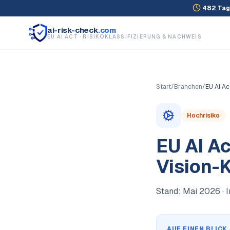
482
Tag
ai-risk-check
.com
EU AI ACT · RISIKOKLASSIFIZIERUNG & NACHWEIS
Start
/
Branchen
/
EU AI A
Hochrisiko
EU AI A
Vision-
Stand:
Mai 2026
· 
AUF EINEN BLICK