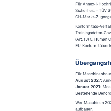
Für Annex-I-Hochri
Sicherheit: - TÜV 
CH-Markt-Zugang)
Konformitäts-Verfa
Trainingsdaten-Gove
(Art. 13) 6. Human O
EU-Konformitätser
Übergangsfr
Für Maschinenbauer
August 2027:
Anne
Januar 2027:
Masc
Bestehende Behörde
Wer Maschinen 2026
aufbauen.