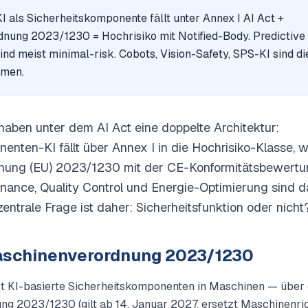
als Sicherheitskomponente fällt unter Annex I AI Act +
nung 2023/1230 = Hochrisiko mit Notified-Body. Predictive
sind meist minimal-risk. Cobots, Vision-Safety, SPS-KI sind d
men.
aben unter dem AI Act eine doppelte Architektur:
enten-KI fällt über Annex I in die Hochrisiko-Klasse, we
ung (EU) 2023/1230 mit der CE-Konformitätsbewertun
enance, Quality Control und Energie-Optimierung sind 
zentrale Frage ist daher: Sicherheitsfunktion oder nicht
Maschinenverordnung 2023/1230
sst KI-basierte Sicherheitskomponenten in Maschinen — über 
g 2023/1230 (gilt ab 14. Januar 2027, ersetzt Maschinenric