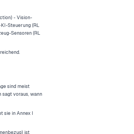
ion) - Vision-
-KI-Steuerung (RL
zeug-Sensoren (RL
reichend.
ge sind meist
 sagt voraus, wann
 sie in Annex I
nenbezug) ist