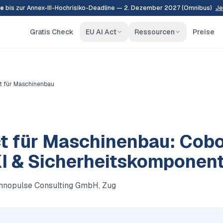
e
bis zur Annex-III-Hochrisiko-Deadline — 2. Dezember 2027 (Omnibus)
Je
Gratis Check
EU AI Act
Ressourcen
Preise
ct für Maschinenbau
ct für Maschinenbau: Cobo
KI & Sicherheitskomponen
Innopulse Consulting GmbH, Zug