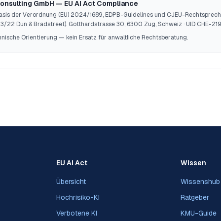
Consulting GmbH — EU AI Act Compliance
Basis der Verordnung (EU) 2024/1689, EDPB-Guidelines und CJEU-Rechtsprec
/22 Dun & Bradstreet). Gotthardstrasse 30, 6300 Zug, Schweiz · UID CHE-219.
nische Orientierung — kein Ersatz für anwaltliche Rechtsberatung.
EU AI Act
Wissen
Übersicht
Wissenshub
Hochrisiko-KI
Ratgeber
Verbotene KI
KMU-Guide