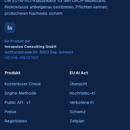
Der EU-AI-Act-Klassifikator für den DACH-Mittelstand:
Risikoklasse artikelgenau bestimmen, Pflichten kennen,
prüfsicheren Nachweis sichern.
Ein Produkt der
Innopulse Consulting GmbH
Gotthardstrasse 30 · 6300 Zug · Schweiz
UID CHE-219.727.921
Produkt
EU AI Act
Kostenloser Check
Übersicht
Engine-Methodik
Hochrisiko-KI
Public API · v1
Verbotene KI
Preise
Schweiz
Registrieren
Zeitplan