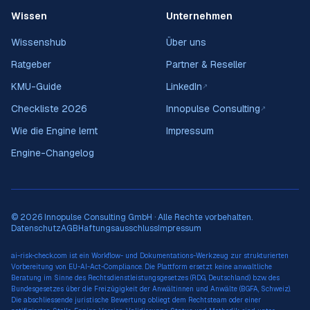
Wissen
Unternehmen
Wissenshub
Über uns
Ratgeber
Partner & Reseller
KMU-Guide
LinkedIn
↗
Checkliste 2026
Innopulse Consulting
↗
Wie die Engine lernt
Impressum
Engine-Changelog
© 2026 Innopulse Consulting GmbH · Alle Rechte vorbehalten.
Datenschutz
AGB
Haftungsausschluss
Impressum
ai-risk-check.com ist ein Workflow- und Dokumentations-Werkzeug zur strukturierten
Vorbereitung von EU-AI-Act-Compliance. Die Plattform ersetzt keine anwaltliche
Beratung im Sinne des Rechtsdienstleistungsgesetzes (RDG, Deutschland) bzw. des
Bundesgesetzes über die Freizügigkeit der Anwältinnen und Anwälte (BGFA, Schweiz).
Die abschliessende juristische Bewertung obliegt dem Rechtsteam oder einer