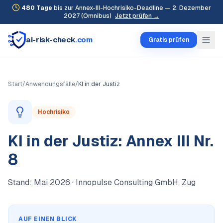
480
Tage
bis zur Annex-III-Hochrisiko-Deadline — 2. Dezember
2027 (Omnibus)
Jetzt prüfen →
ai-risk-check
.com
Gratis prüfen
Start
/
Anwendungsfälle
/
KI in der Justiz
Hochrisiko
KI in der Justiz: Annex III Nr.
8
Stand:
Mai 2026
· Innopulse Consulting GmbH, Zug
AUF EINEN BLICK