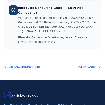
Innopulse Consulting GmbH — EU AI Act
Compliance
Verfasst auf Basis der Verordnung (EU) 2024/1689, EDPB-
Guidelines und CJEU-Rechtsprechung (C-634/21 SCHUFA,
C-203/22 Dun & Bradstreet). Gotthardstrasse 30, 6300
Zug, Schweiz · UID CHE-219.727.921.
Hinweis:
Technische Orientierung — kein Ersatz für
anwaltliche Rechtsberatung.
Alle Anwendungsfälle
Quick-Check
ai-risk-check
.com