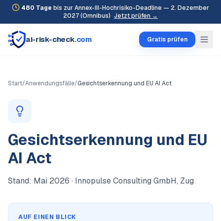
480
Tage
bis zur Annex-III-Hochrisiko-Deadline — 2. Dezember
2027 (Omnibus)
Jetzt prüfen →
ai-risk-check
.com
Gratis prüfen
Start
/
Anwendungsfälle
/
Gesichtserkennung und EU AI Act
Gesichtserkennung und EU
AI Act
Stand:
Mai 2026
· Innopulse Consulting GmbH, Zug
AUF EINEN BLICK