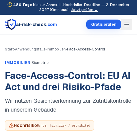
480
Tage
bis zur Annex-III-Hochrisiko-Deadline — 2. Dezember
2027 (Omnibus)
Jetzt prüfen →
ai-risk-check
.com
Gratis prüfen
Start
›
Anwendungsfälle
›
Immobilien
›
Face-Access-Control
·
IMMOBILIEN
Biometrie
Face-Access-Control: EU AI
Act und drei Risiko-Pfade
Wir nutzen Gesichtserkennung zur Zutrittskontrolle
in unserem Gebäude
Hochrisiko
Range:
high_risk / prohibited