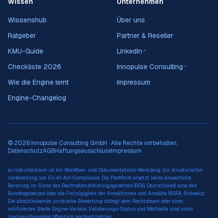
Wissen
Unternehmen
Wissenshub
Über uns
Ratgeber
Partner & Reseller
KMU-Guide
LinkedIn
↗
Checkliste 2026
Innopulse Consulting
↗
Wie die Engine lernt
Impressum
Engine-Changelog
© 2026 Innopulse Consulting GmbH · Alle Rechte vorbehalten.
Datenschutz
AGB
Haftungsausschluss
Impressum
ai-risk-check.com ist ein Workflow- und Dokumentations-Werkzeug zur strukturierten
Vorbereitung von EU-AI-Act-Compliance. Die Plattform ersetzt keine anwaltliche
Beratung im Sinne des Rechtsdienstleistungsgesetzes (RDG, Deutschland) bzw. des
Bundesgesetzes über die Freizügigkeit der Anwältinnen und Anwälte (BGFA, Schweiz).
Die abschliessende juristische Bewertung obliegt dem Rechtsteam oder einer
notifizierten Stelle. Engine-Version, Validierungs-Status und Methodik sind unter
/engine/changelog
öffentlich nachvollziehbar.