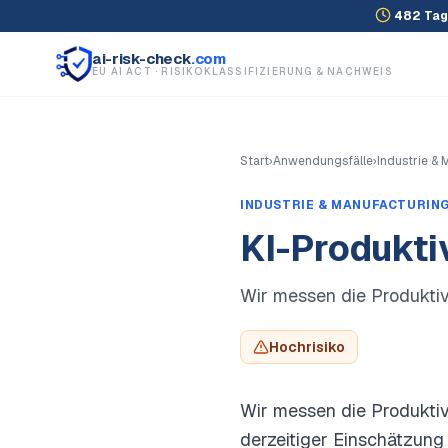
482
Tag
ai-risk-check
.com
EU AI ACT · RISIKOKLASSIFIZIERUNG & NACHWEIS
Start
›
Anwendungsfälle
›
Industrie &
INDUSTRIE & MANUFACTURIN
KI-Produkti
Wir messen die Produktiv
Hochrisiko
Wir messen die Produktiv
derzeitiger Einschätzung