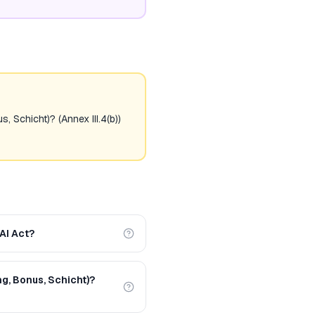
 Schicht)? (Annex III.4(b))
AI Act?
g, Bonus, Schicht)?