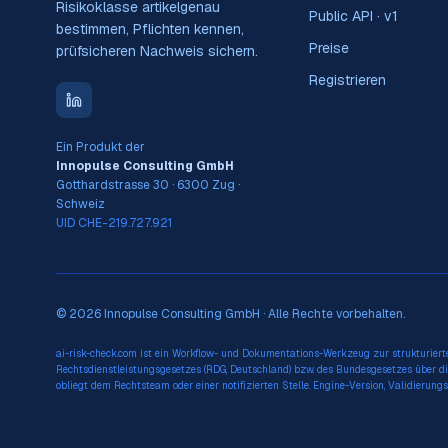
Risikoklasse artikelgenau
Public API · v1
bestimmen, Pflichten kennen,
Preise
prüfsicheren Nachweis sichern.
Registrieren
Ein Produkt der
Innopulse Consulting GmbH
Gotthardstrasse 30 · 6300 Zug ·
Schweiz
UID CHE-219.727.921
© 2026 Innopulse Consulting GmbH · Alle Rechte vorbehalten.
ai-risk-check.com ist ein Workflow- und Dokumentations-Werkzeug zur strukturiert
Rechtsdienstleistungsgesetzes (RDG, Deutschland) bzw. des Bundesgesetzes über di
obliegt dem Rechtsteam oder einer notifizierten Stelle. Engine-Version, Validieru