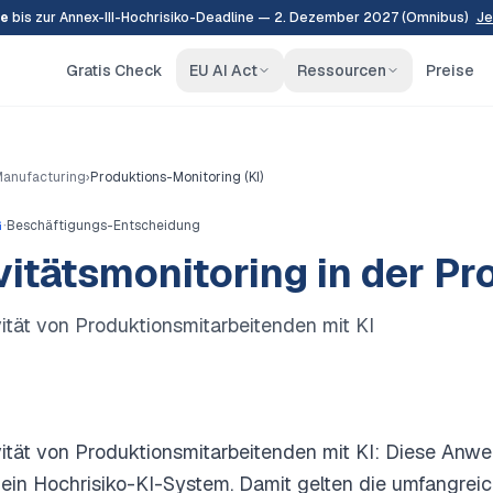
e
bis zur Annex-III-Hochrisiko-Deadline — 2. Dezember 2027 (Omnibus)
Je
Gratis Check
EU AI Act
Ressourcen
Preise
 Manufacturing
›
Produktions-Monitoring (KI)
·
G
Beschäftigungs-Entscheidung
vitätsmonitoring in der Pr
ität von Produktionsmitarbeitenden mit KI
ität von Produktionsmitarbeitenden mit KI: Diese Anw
 ein Hochrisiko-KI-System. Damit gelten die umfangreic