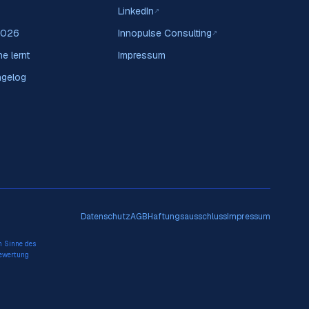
LinkedIn
↗
2026
Innopulse Consulting
↗
e lernt
Impressum
ngelog
Datenschutz
AGB
Haftungsausschluss
Impressum
m Sinne des
Bewertung