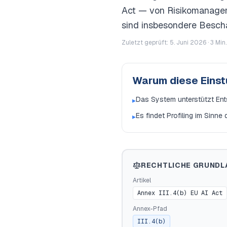
Act — von Risikomanagem
sind insbesondere Beschäf
Zuletzt geprüft: 5. Juni 2026 ·
3
Min.
Warum diese Eins
Das System unterstützt Ent
▸
Es findet Profiling im Sinne
▸
RECHTLICHE GRUNDL
Artikel
Annex III.4(b) EU AI Act
Annex-Pfad
III.4(b)