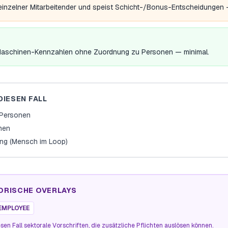
 einzelner Mitarbeitender und speist Schicht-/Bonus-Entscheidungen — 
/Maschinen-Kennzahlen ohne Zuordnung zu Personen — minimal.
DIESEN FALL
e Personen
onen
ng (Mensch im Loop)
ORISCHE OVERLAYS
EMPLOYEE
sen Fall sektorale Vorschriften, die zusätzliche Pflichten auslösen können.