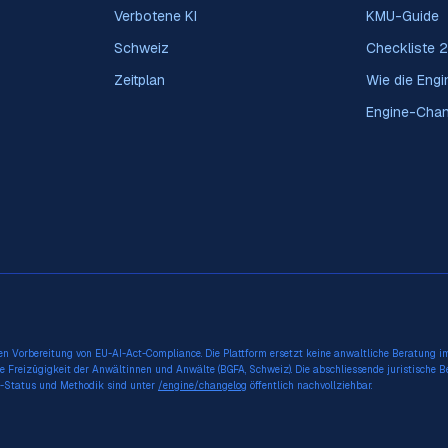
Verbotene KI
KMU-Guide
Schweiz
Checkliste 
Zeitplan
Wie die Engin
Engine-Cha
en Vorbereitung von EU-AI-Act-Compliance. Die Plattform ersetzt keine anwaltliche Beratung i
e Freizügigkeit der Anwältinnen und Anwälte (BGFA, Schweiz). Die abschliessende juristische 
ngs-Status und Methodik sind unter
/engine/changelog
öffentlich nachvollziehbar.