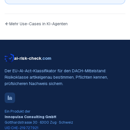
Mehr Use-Cases in
KI-Agenten
ai-risk-check
.com
Der EU-AI-Act-Klassifikator für den DACH-Mittelstand:
Risikoklasse artikelgenau bestimmen, Pflichten kennen,
prüfsicheren Nachweis sichern.
Ein Produkt der
Innopulse Consulting GmbH
Gotthardstrasse 30 · 6300 Zug · Schweiz
UID CHE-219.727.921