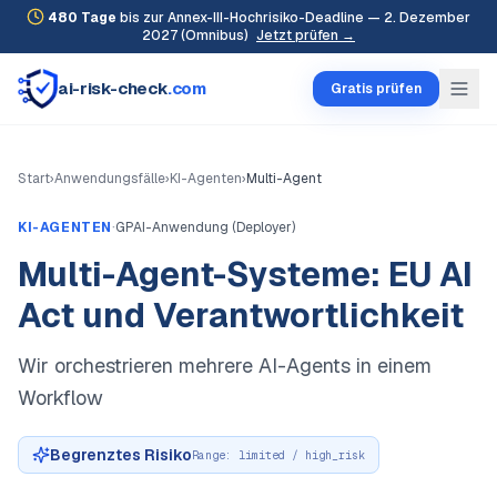
480
Tage
bis zur Annex-III-Hochrisiko-Deadline — 2. Dezember
2027 (Omnibus)
Jetzt prüfen →
ai-risk-check
.com
Gratis prüfen
Start
›
Anwendungsfälle
›
KI-Agenten
›
Multi-Agent
·
KI-AGENTEN
GPAI-Anwendung (Deployer)
Multi-Agent-Systeme: EU AI
Act und Verantwortlichkeit
Wir orchestrieren mehrere AI-Agents in einem
Workflow
Begrenztes Risiko
Range:
limited / high_risk