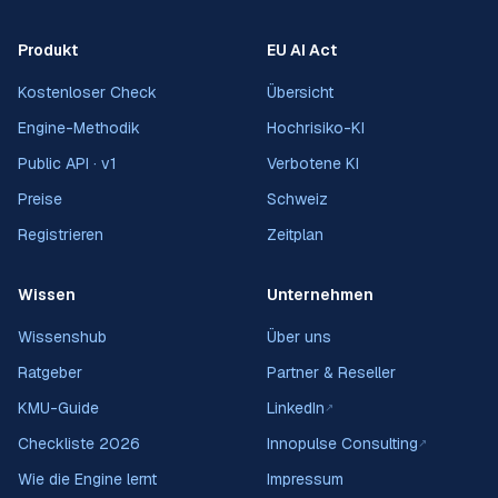
Produkt
EU AI Act
Kostenloser Check
Übersicht
Engine-Methodik
Hochrisiko-KI
Public API · v1
Verbotene KI
Preise
Schweiz
Registrieren
Zeitplan
Wissen
Unternehmen
Wissenshub
Über uns
Ratgeber
Partner & Reseller
KMU-Guide
LinkedIn
↗
Checkliste 2026
Innopulse Consulting
↗
Wie die Engine lernt
Impressum