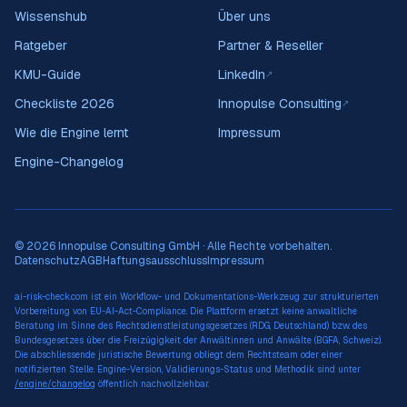
Wissenshub
Über uns
Ratgeber
Partner & Reseller
KMU-Guide
LinkedIn
↗
Checkliste 2026
Innopulse Consulting
↗
Wie die Engine lernt
Impressum
Engine-Changelog
© 2026 Innopulse Consulting GmbH · Alle Rechte vorbehalten.
Datenschutz
AGB
Haftungsausschluss
Impressum
ai-risk-check.com ist ein Workflow- und Dokumentations-Werkzeug zur strukturierten
Vorbereitung von EU-AI-Act-Compliance. Die Plattform ersetzt keine anwaltliche
Beratung im Sinne des Rechtsdienstleistungsgesetzes (RDG, Deutschland) bzw. des
Bundesgesetzes über die Freizügigkeit der Anwältinnen und Anwälte (BGFA, Schweiz).
Die abschliessende juristische Bewertung obliegt dem Rechtsteam oder einer
notifizierten Stelle. Engine-Version, Validierungs-Status und Methodik sind unter
/engine/changelog
öffentlich nachvollziehbar.