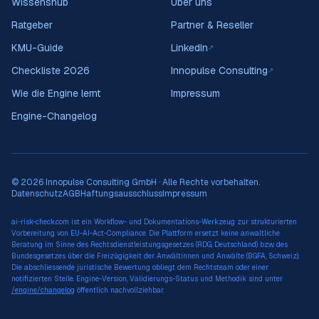
Wissenshub
Über uns
Ratgeber
Partner & Reseller
KMU-Guide
LinkedIn
↗
Checkliste 2026
Innopulse Consulting
↗
Wie die Engine lernt
Impressum
Engine-Changelog
© 2026 Innopulse Consulting GmbH · Alle Rechte vorbehalten.
Datenschutz
AGB
Haftungsausschluss
Impressum
ai-risk-check.com ist ein Workflow- und Dokumentations-Werkzeug zur strukturierten
Vorbereitung von EU-AI-Act-Compliance. Die Plattform ersetzt keine anwaltliche
Beratung im Sinne des Rechtsdienstleistungsgesetzes (RDG, Deutschland) bzw. des
Bundesgesetzes über die Freizügigkeit der Anwältinnen und Anwälte (BGFA, Schweiz).
Die abschliessende juristische Bewertung obliegt dem Rechtsteam oder einer
notifizierten Stelle. Engine-Version, Validierungs-Status und Methodik sind unter
/engine/changelog
öffentlich nachvollziehbar.