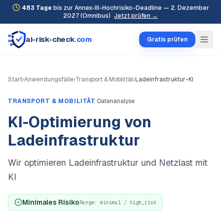
483
Tage
bis zur Annex-III-Hochrisiko-Deadline — 2. Dezember
2027 (Omnibus)
Jetzt prüfen →
ai-risk-check
.com
Gratis prüfen
Start
›
Anwendungsfälle
›
Transport & Mobilität
›
Ladeinfrastruktur-KI
·
TRANSPORT & MOBILITÄT
Datenanalyse
KI-Optimierung von
Ladeinfrastruktur
Wir optimieren Ladeinfrastruktur und Netzlast mit
KI
Minimales Risiko
Range:
minimal / high_risk