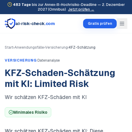
483
Tage
bis zur Annex-III-Hochrisiko-Deadline — 2. Dezember
2027 (Omnibus)
Jetzt prüfen →
ai-risk-check
.com
Gratis prüfen
Start
›
Anwendungsfälle
›
Versicherung
›
KFZ-Schätzung
·
VERSICHERUNG
Datenanalyse
KFZ-Schaden-Schätzung
mit KI: Limited Risk
Wir schätzen KFZ-Schäden mit KI
Minimales Risiko
Wir schätzen KFZ-Schäden mit KI: Diese