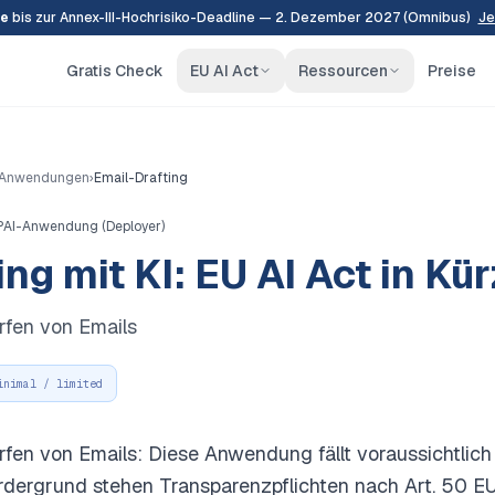
e
bis zur Annex-III-Hochrisiko-Deadline — 2. Dezember 2027 (Omnibus)
Je
Gratis Check
EU AI Act
Ressourcen
Preise
-Anwendungen
›
Email-Drafting
PAI-Anwendung (Deployer)
ng mit KI: EU AI Act in Kü
rfen von Emails
inimal / limited
fen von Emails: Diese Anwendung fällt voraussichtlich 
rdergrund stehen Transparenzpflichten nach Art. 50 EU 