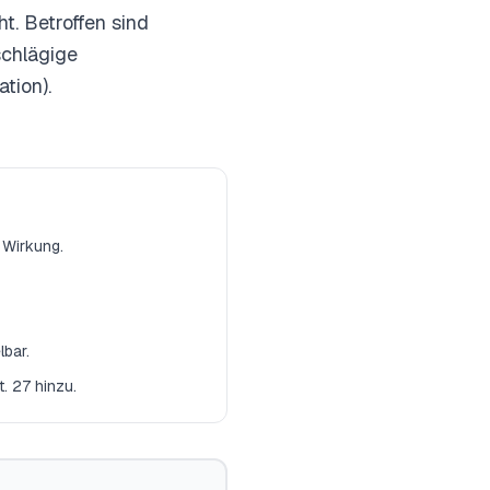
. Betroffen sind
schlägige
tion).
 Wirkung.
lbar.
. 27 hinzu.