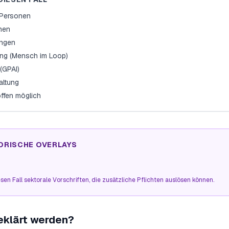
e Personen
onen
ungen
ng (Mensch im Loop)
(GPAI)
altung
offen möglich
ORISCHE OVERLAYS
sen Fall sektorale Vorschriften, die zusätzliche Pflichten auslösen können.
eklärt werden?