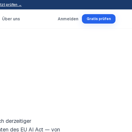
tzt prüfen →
Über uns
Anmelden
Gratis prüfen
h derzeitiger
hten des EU AI Act — von