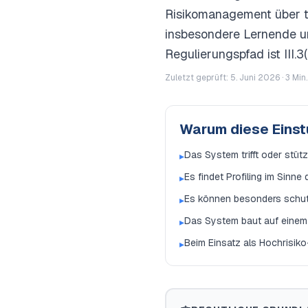
Risikomanagement über te
insbesondere Lernende un
Regulierungspfad ist III.
Zuletzt geprüft: 5. Juni 2026 ·
3
Min.
Warum diese Eins
Das System trifft oder stüt
▸
Es findet Profiling im Sinne
▸
Es können besonders schutz
▸
Das System baut auf einem G
▸
Beim Einsatz als Hochrisiko
▸