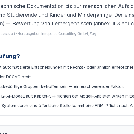
chnische Dokumentation bis zur menschlichen Aufsicht
d Studierende und Kinder und Minderjährige. Der ein
3(b) — Bewertung von Lernergebnissen (annex iii 3 educa
 Lesezeit · Herausgeber: Innopulse Consulting GmbH, Zug
tufung?
zt automatisierte Entscheidungen mit Rechts- oder ähnlich erheblicher
 der DSGVO statt.
bedürftige Gruppen betroffen sein — ein erschwerender Faktor.
PAI-Modell auf; Kapitel-V-Pflichten der Modell-Anbieter wirken mitte
-System durch eine öffentliche Stelle kommt eine FRIA-Pflicht nach Art