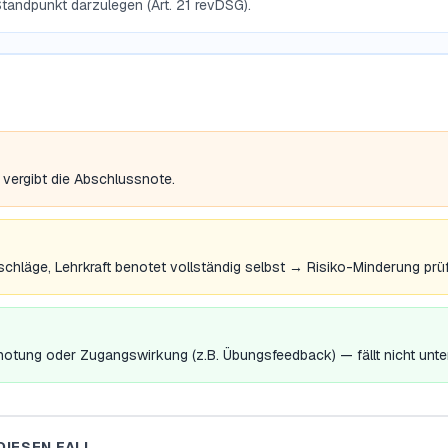
Standpunkt darzulegen (Art. 21 revDSG).
 vergibt die Abschlussnote.
schläge, Lehrkraft benotet vollständig selbst → Risiko-Minderung prü
notung oder Zugangswirkung (z.B. Übungsfeedback) — fällt nicht unter 
DIESEN FALL