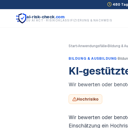
480
Tag
ai-risk-check
.com
EU AI ACT · RISIKOKLASSIFIZIERUNG & NACHWEIS
Start
›
Anwendungsfälle
›
Bildung & A
·
BILDUNG & AUSBILDUNG
Bildu
KI-gestützt
Wir bewerten oder benote
Hochrisiko
Wir bewerten oder benote
Einschätzung ein Hochris