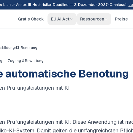
e
bis zur Annex-III-Hochrisiko-Deadline — 2. Dezember 2027 (Omnibus)
Je
Gratis Check
EU AI Act
Ressourcen
Preise
usbildung
›
KI-Benotung
ng — Zugang & Bewertung
e automatische Benotung
n Prüfungsleistungen mit KI
n Prüfungsleistungen mit KI: Diese Anwendung ist nac
iko-KI-System. Damit gelten die umfangreichsten Pflic