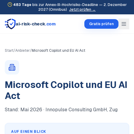
483
Tage
bis zur Annex-III-Hochrisiko-Deadline — 2. Dezember
2027 (Omnibus)
Jetzt prüfen →
ai-risk-check
.com
Gratis prüfen
Start
/
Anbieter
/
Microsoft Copilot und EU AI Act
Microsoft Copilot und EU AI
Act
Stand:
Mai 2026
· Innopulse Consulting GmbH, Zug
AUF EINEN BLICK