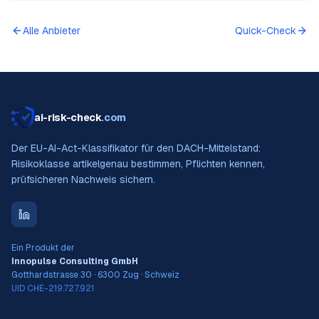
Alle Anbieter
Quick-Check
ai-risk-check
.com
Der EU-AI-Act-Klassifikator für den DACH-Mittelstand:
Risikoklasse artikelgenau bestimmen, Pflichten kennen,
prüfsicheren Nachweis sichern.
Ein Produkt der
Innopulse Consulting GmbH
Gotthardstrasse 30 · 6300 Zug · Schweiz
UID CHE-219.727.921