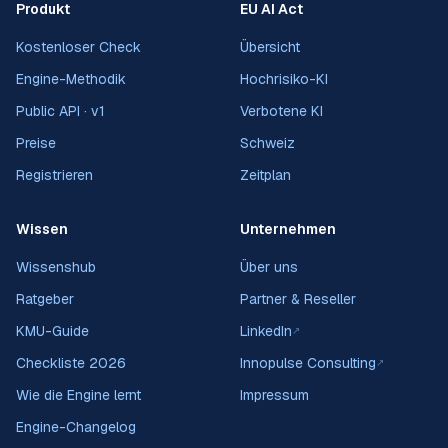
Produkt
EU AI Act
Kostenloser Check
Übersicht
Engine-Methodik
Hochrisiko-KI
Public API · v1
Verbotene KI
Preise
Schweiz
Registrieren
Zeitplan
Wissen
Unternehmen
Wissenshub
Über uns
Ratgeber
Partner & Reseller
KMU-Guide
LinkedIn
↗
Checkliste 2026
Innopulse Consulting
↗
Wie die Engine lernt
Impressum
Engine-Changelog